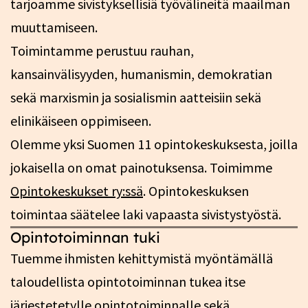
tarjoamme sivistyksellisiä työvälineitä maailman
muuttamiseen.
Toimintamme perustuu rauhan,
kansainvälisyyden, humanismin, demokratian
sekä marxismin ja sosialismin aatteisiin sekä
elinikäiseen oppimiseen.
Olemme yksi Suomen 11 opintokeskuksesta, joilla
jokaisella on omat painotuksensa. Toimimme
Opintokeskukset ry:ssä
. Opintokeskuksen
toimintaa säätelee laki vapaasta sivistystyöstä.
Opintotoiminnan tuki
Tuemme ihmisten kehittymistä myöntämällä
taloudellista opintotoiminnan tukea itse
järjestetetylle opintotoiminnalle sekä