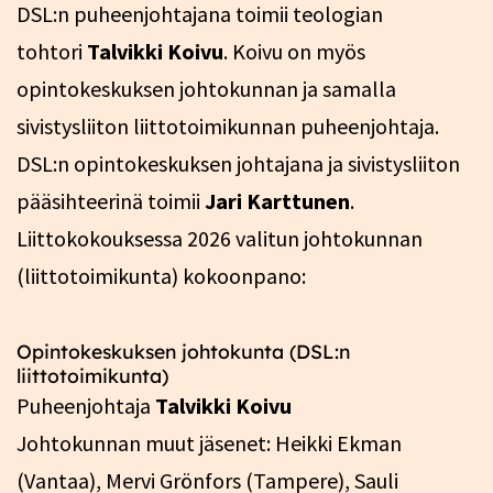
DSL:n puheenjohtajana toimii teologian
tohtori
Talvikki Koivu
. Koivu on myös
opintokeskuksen johtokunnan ja samalla
sivistysliiton liittotoimikunnan puheenjohtaja.
DSL:n opintokeskuksen johtajana ja sivistysliiton
pääsihteerinä toimii
Jari Karttunen
.
Liittokokouksessa 2026 valitun johtokunnan
(liittotoimikunta) kokoonpano:
Opintokeskuksen johtokunta (DSL:n
liittotoimikunta)
Puheenjohtaja
Talvikki Koivu
Johtokunnan muut jäsenet: Heikki Ekman
(Vantaa), Mervi Grönfors (Tampere), Sauli