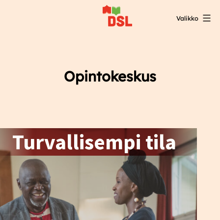
Siirry
Valikko
sisältöön
DSL:n
opintokeskus
Opintokeskus
Turvallisempi tila