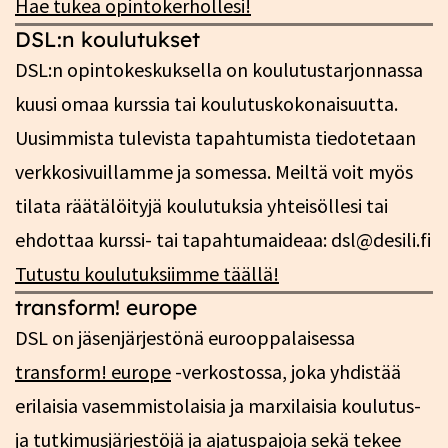
Hae tukea opintokerhollesi!
DSL:n koulutukset
DSL:n opintokeskuksella on koulutustarjonnassa
kuusi omaa kurssia tai koulutuskokonaisuutta.
Uusimmista tulevista tapahtumista tiedotetaan
verkkosivuillamme ja somessa. Meiltä voit myös
tilata räätälöityjä koulutuksia yhteisöllesi tai
ehdottaa kurssi- tai tapahtumaideaa: dsl@desili.fi
Tutustu koulutuksiimme täällä!
transform! europe
DSL on jäsenjärjestönä eurooppalaisessa
transform! europe
-verkostossa, joka yhdistää
erilaisia vasemmistolaisia ja marxilaisia koulutus-
ja tutkimusjärjestöjä ja ajatuspajoja sekä tekee