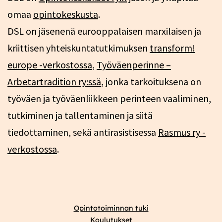
omaa
opintokeskusta
.
DSL on jäsenenä eurooppalaisen marxilaisen ja
kriittisen yhteiskuntatutkimuksen
transform!
europe -verkostossa
,
Työväenperinne –
Arbetartradition ry:ssä
, jonka tarkoituksena on
työväen ja työväenliikkeen perinteen vaaliminen,
tutkiminen ja tallentaminen ja siitä
tiedottaminen, sekä antirasistisessa
Rasmus ry -
verkostossa
.
Opintotoiminnan tuki
Koulutukset