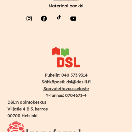
Materiaalipankki
Instagram
Facebook
YouTube
Puhelin: 040 573 9314
Sähköposti: dsl@desili.fi
Saavutettavuusseloste
Y-tunnus: 0704671-4
DSL:n opintokeskus
Viljatie 4 B 3. kerros
00700 Helsinki