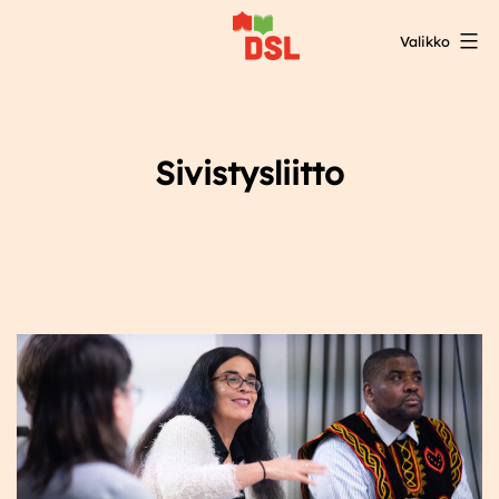
Siirry
Valikko
sisältöön
DSL:n
opintokeskus
Sivistysliitto