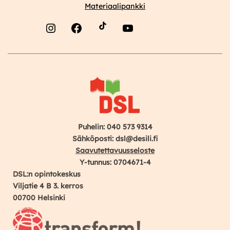
Materiaalipankki
Instagram
Facebook
YouTube
Puhelin: 040 573 9314
Sähköposti: dsl@desili.fi
Saavutettavuusseloste
Y-tunnus: 0704671-4
DSL:n opintokeskus
Viljatie 4 B 3. kerros
00700 Helsinki