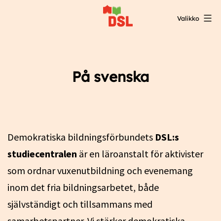
Siirry
Valikko
sisältöön
DSL:n
opintokeskus
På svenska
Demokratiska bildningsförbundets
DSL:s
studiecentralen
är en läroanstalt för aktivister
som ordnar vuxenutbildning och evenemang
inom det fria bildningsarbetet, både
självständigt och tillsammans med
samarbetspartner. Vi stärker demokratiska