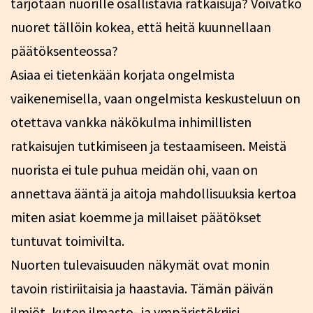
tarjotaan nuorille osallistavia ratkaisuja? Voivatko
nuoret tällöin kokea, että heitä kuunnellaan
päätöksenteossa?
Asiaa ei tietenkään korjata ongelmista
vaikenemisella, vaan ongelmista keskusteluun on
otettava vankka näkökulma inhimillisten
ratkaisujen tutkimiseen ja testaamiseen. Meistä
nuorista ei tule puhua meidän ohi, vaan on
annettava ääntä ja aitoja mahdollisuuksia kertoa
miten asiat koemme ja millaiset päätökset
tuntuvat toimivilta.
Nuorten tulevaisuuden näkymät ovat monin
tavoin ristiriitaisia ja haastavia. Tämän päivän
ilmiöt, kuten ilmasto- ja ympäristökriisi,