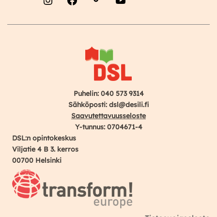
Instagram
Facebook
YouTube
Puhelin: 040 573 9314
Sähköposti: dsl@desili.fi
Saavutettavuusseloste
Y-tunnus: 0704671-4
DSL:n opintokeskus
Viljatie 4 B 3. kerros
00700 Helsinki