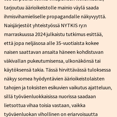
tarjoutuu äärioikeistolle mainio väylä saada
ihmisvihamieliselle propagandalle näkyvyyttä.
Naisjärjestöt yhteistyössä NYTKIS ry:n
marraskuussa 2024 julkaistu tutkimus esittää,
että jopa neljäsosa alle 35-vuotiaista kokee
naisen saattavan ansaita häneen kohdistuvan
väkivallan pukeutumisensa, ulkonäkönsä tai
käytöksensä takia. Tässä hirvittävässä tuloksessa
näkyy somea hyödyntävien äärioikeistolaisten
tahojen ja toksisten esikuvien vaikutus ajatteluun,
sillä työväenluokkaisissa nuorissa saadaan
lietsottua vihaa toisia vastaan, vaikka
työväenluokan vihollinen on eriarvoisuutta