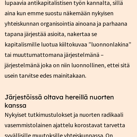
lupaavia antikapitalistisen työn kannalta, sillä
aina kun emme suostu näkemään nykyisen
yhteiskunnan organisointia ainoana ja parhaana
tapana järjestää asioita, nakertaa se
kapitalismille luotua kiiltokuvaa ”luonnonlakina”
tai muuttumattomana järjestelmänä –
järjestelmänä joka on niin luonnollinen, ettei sitä
usein tarvitse edes mainitakaan.
Järjestöissä oltava hereillä nuorten
kanssa
Nykyiset tutkimustulokset ja nuorten radikaali
vasemmistolainen ajattelu korostavat tarvetta
syvällisille muutoksille yhteiskunnassa. On