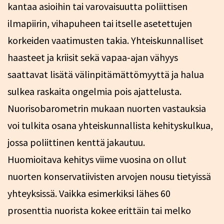
kantaa asioihin tai varovaisuutta poliittisen
ilmapiirin, vihapuheen tai itselle asetettujen
korkeiden vaatimusten takia. Yhteiskunnalliset
haasteet ja kriisit sekä vapaa-ajan vähyys
saattavat lisätä välinpitämättömyyttä ja halua
sulkea raskaita ongelmia pois ajattelusta.
Nuorisobarometrin mukaan nuorten vastauksia
voi tulkita osana yhteiskunnallista kehityskulkua,
jossa poliittinen kenttä jakautuu.
Huomioitava kehitys viime vuosina on ollut
nuorten konservatiivisten arvojen nousu tietyissä
yhteyksissä. Vaikka esimerkiksi lähes 60
prosenttia nuorista kokee erittäin tai melko