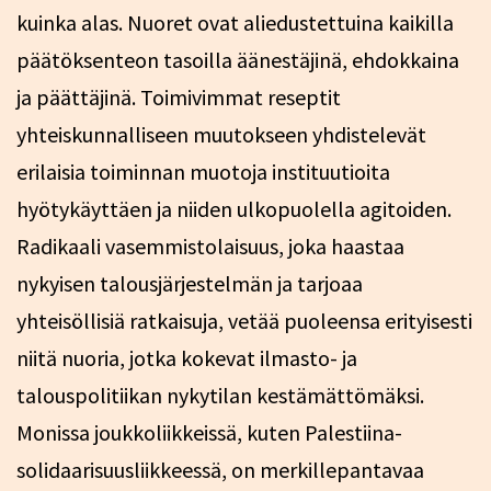
kuinka alas. Nuoret ovat aliedustettuina kaikilla
päätöksenteon tasoilla äänestäjinä, ehdokkaina
ja päättäjinä. Toimivimmat reseptit
yhteiskunnalliseen muutokseen yhdistelevät
erilaisia toiminnan muotoja instituutioita
hyötykäyttäen ja niiden ulkopuolella agitoiden.
Radikaali vasemmistolaisuus, joka haastaa
nykyisen talousjärjestelmän ja tarjoaa
yhteisöllisiä ratkaisuja, vetää puoleensa erityisesti
niitä nuoria, jotka kokevat ilmasto- ja
talouspolitiikan nykytilan kestämättömäksi.
Monissa joukkoliikkeissä, kuten Palestiina-
solidaarisuusliikkeessä, on merkillepantavaa