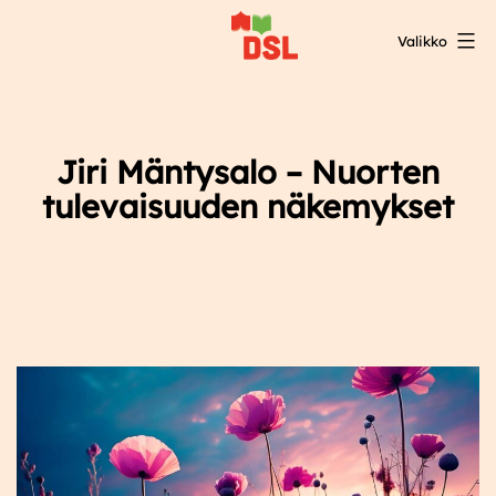
Siirry
Valikko
sisältöön
DSL:n
opintokeskus
Jiri Mäntysalo – Nuorten
tulevaisuuden näkemykset