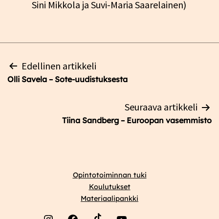
Sini Mikkola ja Suvi-Maria Saarelainen)
Artikkelien
Edellinen artikkeli
selaus
Olli Savela – Sote-uudistuksesta
Seuraava artikkeli
Tiina Sandberg – Euroopan vasemmisto
Opintotoiminnan tuki
Koulutukset
Materiaalipankki