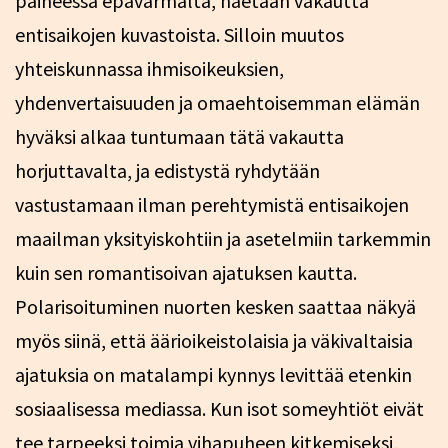
paineessa epävarmalta, haetaan vakautta
entisaikojen kuvastoista. Silloin muutos
yhteiskunnassa ihmisoikeuksien,
yhdenvertaisuuden ja omaehtoisemman elämän
hyväksi alkaa tuntumaan tätä vakautta
horjuttavalta, ja edistystä ryhdytään
vastustamaan ilman perehtymistä entisaikojen
maailman yksityiskohtiin ja asetelmiin tarkemmin
kuin sen romantisoivan ajatuksen kautta.
Polarisoituminen nuorten kesken saattaa näkyä
myös siinä, että äärioikeistolaisia ja väkivaltaisia
ajatuksia on matalampi kynnys levittää etenkin
sosiaalisessa mediassa. Kun isot someyhtiöt eivät
tee tarpeeksi toimia vihapuheen kitkemiseksi,