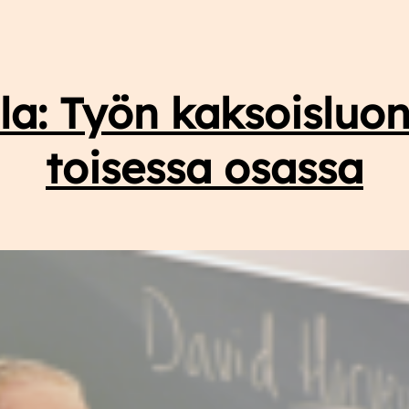
M
l
ja
la: Työn kaksoislu
s
e
toisessa osassa
s