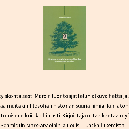
yiskohtaisesti Marxin luontoajattelun alkuvaihetta ja 
 muitakin filosofian historian suuria nimiä, kun atom
 atomismin kriitikoihin asti. Kirjoittaja ottaa kantaa
N
d Schmidtin Marx-arvioihin ja Louis…
Jatka lukemista