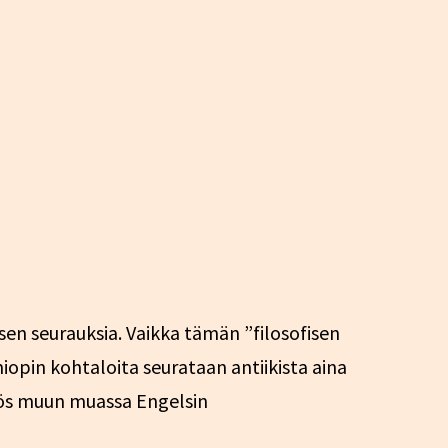
sen seurauksia. Vaikka tämän ”filosofisen
iopin kohtaloita seurataan antiikista aina
 myös muun muassa Engelsin
uoren