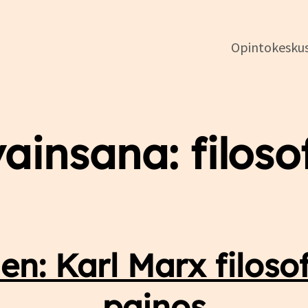
Opintokesku
DSL:n
vainsana:
filoso
opintokeskus
n: Karl Marx filosof
painos