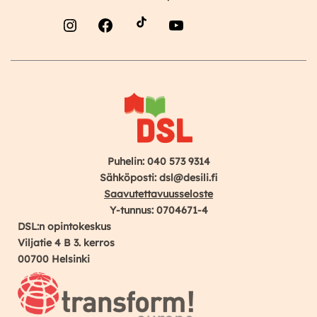
Instagram
Facebook
YouTube
Puhelin: 040 573 9314
Sähköposti: dsl@desili.fi
Saavutettavuusseloste
Y-tunnus: 0704671-4
DSL:n opintokeskus
Viljatie 4 B 3. kerros
00700 Helsinki