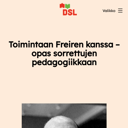
Siirry
Valikko
sisältöön
DSL:n
opintokeskus
Toimintaan Freiren kanssa –
opas sorrettujen
pedagogiikkaan