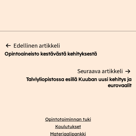
Artikkelien
Edellinen artikkeli
selaus
Opintoaineisto kestävästä kehityksestä
Seuraava artikkeli
Talviyliopistossa esillä Kuuban uusi kehitys ja
eurovaalit
Opintotoiminnan tuki
Koulutukset
Materiaalipankki