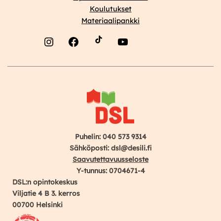
Koulutukset
Materiaalipankki
Instagram
Facebook
YouTube
Puhelin: 040 573 9314
Sähköposti: dsl@desili.fi
Saavutettavuusseloste
Y-tunnus: 0704671-4
DSL:n opintokeskus
Viljatie 4 B 3. kerros
00700 Helsinki