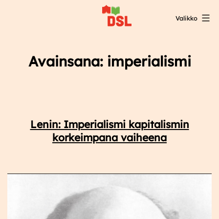
Siirry
Valikko
sisältöön
DSL:n
opintokeskus
Avainsana:
imperialismi
Lenin: Imperialismi kapitalismin
korkeimpana vaiheena