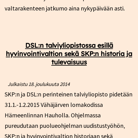
valtarakenteen jatkumo aina nykypäivään asti.
DSL:n talviyliopistossa esillä
hyvinvointivaltion sekä SKP:n historia ja
tulevaisuus
Julkaistu
18. joulukuuta 2014
SKP:n ja DSL:n perinteinen talviyliopisto pidetään
31.1.-1.2.2015 Vähäjärven lomakodissa
Hämeenlinnan Hauholla. Ohjelmassa
pureudutaan puolueohjelman uudistustyöhön,
SKP:n ja hyvinvointivaltion historiaan sekä