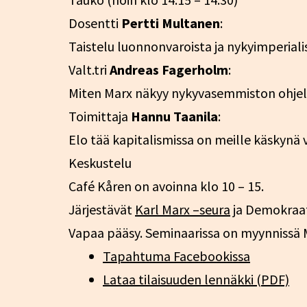
Dosentti
Pertti Multanen
:
Taistelu luonnonvaroista ja nykyimperiali
Valt.tri
Andreas Fagerholm
:
Miten Marx näkyy nykyvasemmiston ohje
Toimittaja
Hannu Taanila
:
Elo tää kapitalismissa on meille käskynä
Keskustelu
Café Kåren on avoinna klo 10 – 15.
Järjestävät
Karl Marx –seura
ja Demokraatt
Vapaa pääsy. Seminaarissa on myynnissä Ma
Tapahtuma Facebookissa
Lataa tilaisuuden lennäkki (PDF)