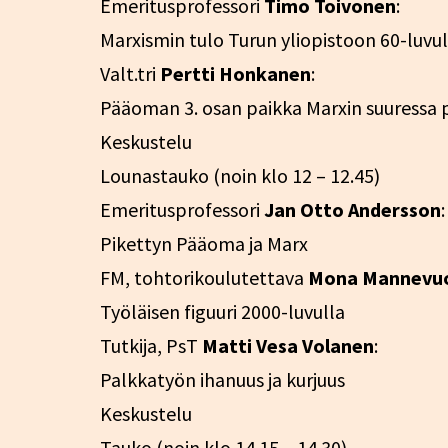
Emeritusprofessori
Timo Toivonen
:
Marxismin tulo Turun yliopistoon 60-luvul
Valt.tri
Pertti Honkanen
:
Pääoman 3. osan paikka Marxin suuressa p
Keskustelu
Lounastauko (noin klo 12 – 12.45)
Emeritusprofessori
Jan Otto Andersson
:
Pikettyn Pääoma ja Marx
FM, tohtorikoulutettava
Mona Mannevu
Työläisen figuuri 2000-luvulla
Tutkija, PsT
Matti Vesa Volanen
:
Palkkatyön ihanuus ja kurjuus
Keskustelu
Tauko (noin klo 14.15 – 14.30)