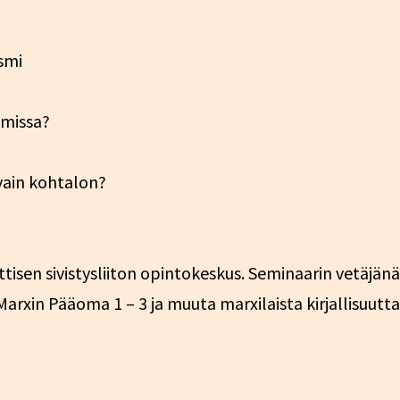
smi
lmissa?
 vain kohtalon?
isen sivistysliiton opintokeskus. Seminaarin vetäjän
rxin Pääoma 1 – 3 ja muuta marxilaista kirjallisuutta