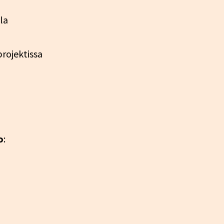
la
rojektissa
o
: