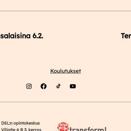
alaisina 6.2.
Ter
Koulutukset
Instagram
Facebook
YouTube
DSL:n opintokeskus
Viljatie 4 B 3. kerros