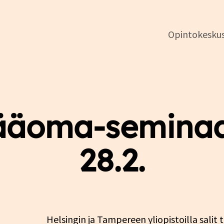
Opintokesku
DSL:n
opintokeskus
ääoma-seminaar
28.2.
Helsingin ja Tampereen yliopistoilla sali