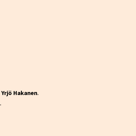
ä
Yrjö Hakanen
.
.