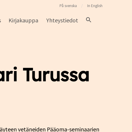
På svenska
In English
s
Kirjakauppa
Yhteystiedot
i Turussa
t täyteen vetäneiden Pääoma-seminaarien