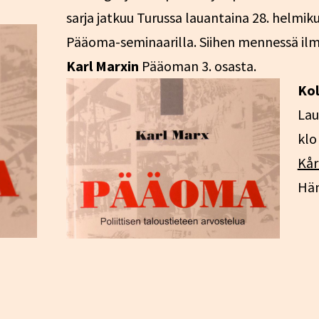
sarja jatkuu Turussa lauantaina 28. helmik
Pääoma-seminaarilla. Siihen mennessä ilm
Karl Marxin
Pääoman 3. osasta.
Ko
Lau
klo
Kår
Häm