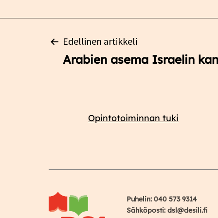
Artikkelien
Edellinen artikkeli
Arabien asema Israelin kans
selaus
Opintotoiminnan tuki
Puhelin: 040 573 9314
Sähköposti: dsl@desili.fi