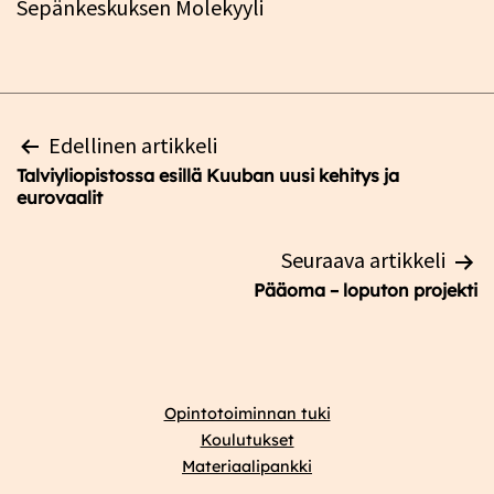
Sepänkeskuksen Molekyyli
Artikkelien
Edellinen artikkeli
selaus
Talviyliopistossa esillä Kuuban uusi kehitys ja
eurovaalit
Seuraava artikkeli
Pääoma – loputon projekti
Opintotoiminnan tuki
Koulutukset
Materiaalipankki