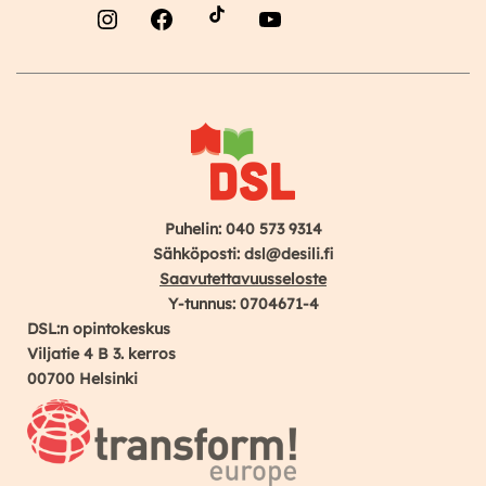
Instagram
Facebook
YouTube
Puhelin: 040 573 9314
Sähköposti: dsl@desili.fi
Saavutettavuusseloste
Y-tunnus: 0704671-4
DSL:n opintokeskus
Viljatie 4 B 3. kerros
00700 Helsinki