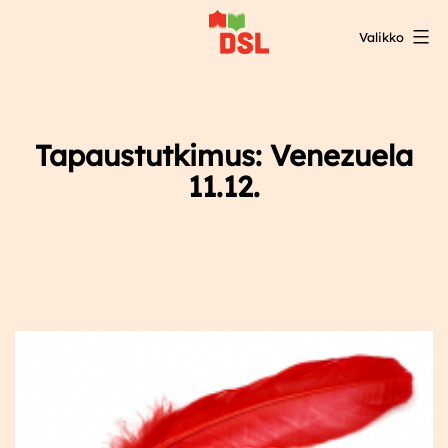
Siirry
Valikko
sisältöön
DSL:n
opintokeskus
Tapaustutkimus: Venezuela
11.12.