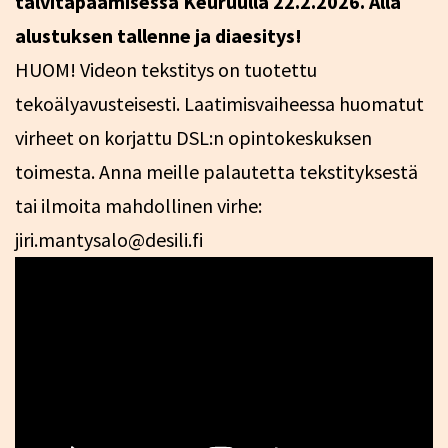
talvitapaamisessa Keuruulla 22.2.2026. Alla
alustuksen tallenne ja diaesitys!
HUOM! Videon tekstitys on tuotettu
tekoälyavusteisesti. Laatimisvaiheessa huomatut
virheet on korjattu DSL:n opintokeskuksen
toimesta. Anna meille palautetta tekstityksestä
tai ilmoita mahdollinen virhe:
jiri.mantysalo@desili.fi