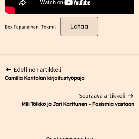
Lataa
Bex Tapanainen_Tekmil
Artikkelien
Edellinen artikkeli
selaus
Camilla Kantolan kirjoitustyöpaja
Seuraava artikkeli
Mili Tölkkö ja Jari Karttunen – Fasismia vastaan
Opintotoiminnan tuki