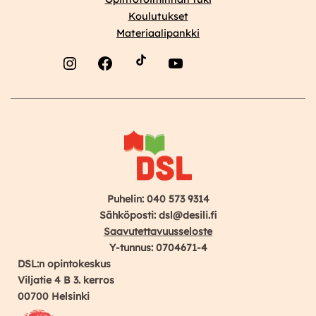
Koulutukset
Materiaalipankki
Instagram
Facebook
YouTube
Puhelin: 040 573 9314
Sähköposti: dsl@desili.fi
Saavutettavuusseloste
Y-tunnus: 0704671-4
DSL:n opintokeskus
Viljatie 4 B 3. kerros
00700 Helsinki