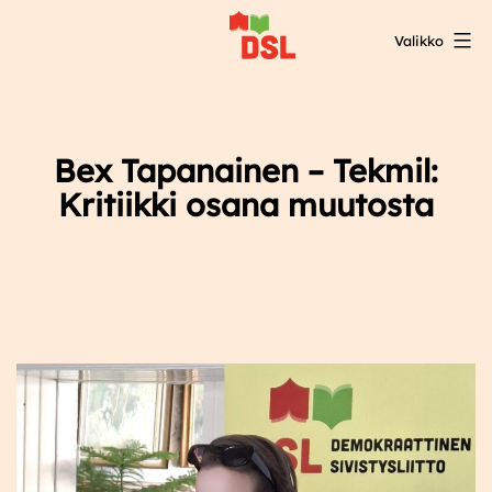
Siirry
Valikko
sisältöön
DSL:n
opintokeskus
Bex Tapanainen – Tekmil:
Kritiikki osana muutosta