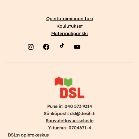
Opintotoiminnan tuki
Koulutukset
Materiaalipankki
Instagram
Facebook
YouTube
Puhelin: 040 573 9314
Sähköposti: dsl@desili.fi
Saavutettavuusseloste
Y-tunnus: 0704671-4
DSL:n opintokeskus