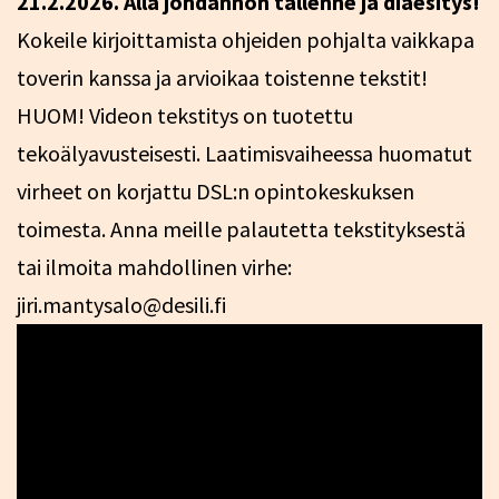
21.2.2026. Alla johdannon tallenne ja diaesitys!
Kokeile kirjoittamista ohjeiden pohjalta vaikkapa
toverin kanssa ja arvioikaa toistenne tekstit!
HUOM! Videon tekstitys on tuotettu
tekoälyavusteisesti. Laatimisvaiheessa huomatut
virheet on korjattu DSL:n opintokeskuksen
toimesta. Anna meille palautetta tekstityksestä
tai ilmoita mahdollinen virhe:
jiri.mantysalo@desili.fi