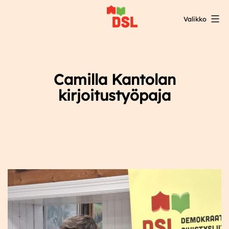
Siirry
Valikko
sisältöön
DSL:n
opintokeskus
Camilla Kantolan
kirjoitustyöpaja