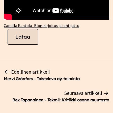
Camilla Kantola_Blogikirjoitus ja lehtijuttu
Lataa
Artikkelien
Edellinen artikkeli
selaus
Mervi Grönfors – Taisteleva ay-toiminta
Seuraava artikkeli
Bex Tapanainen – Tekmil: Kritiikki osana muutosta