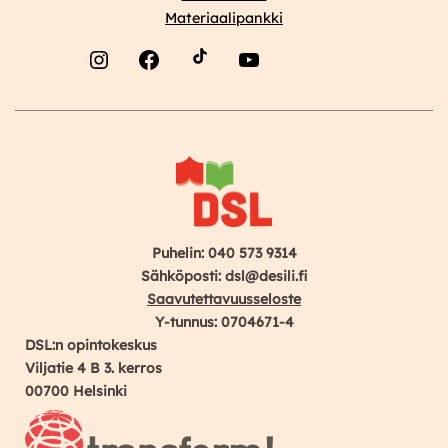
Materiaalipankki
Instagram
Facebook
YouTube
Puhelin: 040 573 9314
Sähköposti: dsl@desili.fi
Saavutettavuusseloste
Y-tunnus: 0704671-4
DSL:n opintokeskus
Viljatie 4 B 3. kerros
00700 Helsinki