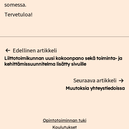
somessa.
Tervetuloa!
Artikkelien
Edellinen artikkeli
selaus
Liittotoimikunnan uusi kokoonpano sekä toiminta- ja
kehittämissuunnitelma lisätty sivuille
Seuraava artikkeli
Muutoksia yhteystiedoissa
Opintotoiminnan tuki
Koulutukset