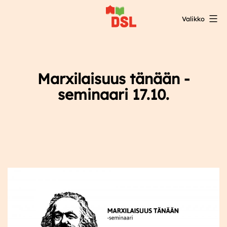
Siirry
Valikko
sisältöön
DSL:n
opintokeskus
Marxilaisuus tänään -
seminaari 17.10.