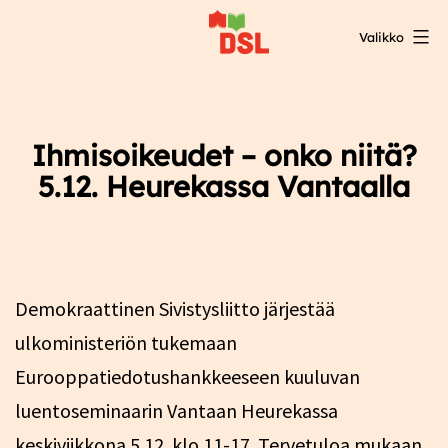
Siirry
Valikko
sisältöön
DSL:n
opintokeskus
Ihmisoikeudet – onko niitä?
5.12. Heurekassa Vantaalla
Demokraattinen Sivistysliitto järjestää
ulkoministeriön tukemaan
Eurooppatiedotushankkeeseen kuuluvan
luentoseminaarin Vantaan Heurekassa
keskiviikkona 5.12. klo 11-17. Tervetuloa mukaan