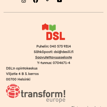
Instagram
Facebook
YouTube
Puhelin: 040 573 9314
Sähköposti: dsl@desili.fi
Saavutettavuusseloste
Y-tunnus: 0704671-4
DSL:n opintokeskus
Viljatie 4 B 3. kerros
00700 Helsinki