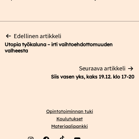
Artikkelien
Edellinen artikkeli
selaus
Utopia työkaluna – irti vaihtoehdottomuuden
valheesta
Seuraava artikkeli
Siis vasen yks, kaks 19.12. klo 17-20
Opintotoiminnan tuki
Koulutukset
Materiaalipankki