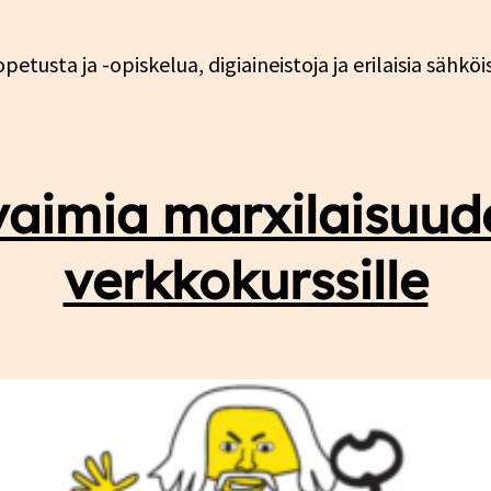
petusta ja -opiskelua, digiaineistoja ja erilaisia sähkö
aimia marxilaisuud
verkkokurssille