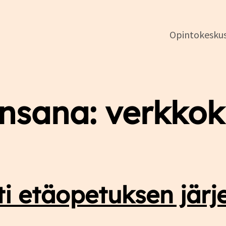
Opintokesku
DSL:n
insana:
verkkok
opintokeskus
ti etäopetuksen järj