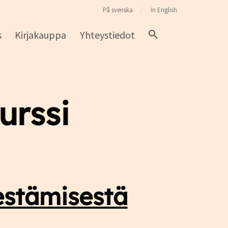
På svenska
In English
s
Kirjakauppa
Yhteystiedot
urssi
estämisestä