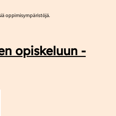
isiä oppimisympäristöjä.
en opiskeluun -