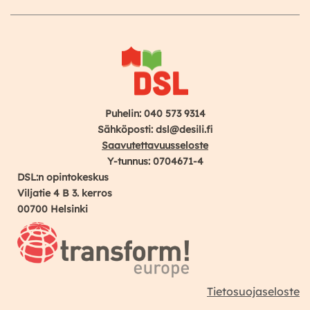
Instagram
Facebook
YouTube
Puhelin: 040 573 9314
Sähköposti: dsl@desili.fi
Saavutettavuusseloste
Y-tunnus: 0704671-4
DSL:n opintokeskus
Viljatie 4 B 3. kerros
00700 Helsinki
Tietosuojaseloste