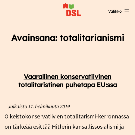
Siirry
Valikko
sisältöön
DSL:n
opintokeskus
Avainsana:
totalitarianismi
Vaarallinen konservatiivinen
totalitaristinen puhetapa EU:ssa
Julkaistu
11. helmikuuta 2019
Oikeistokonservatiivien totalitarismi-kerronnassa
on tärkeää esittää Hitlerin kansallissosialismi ja