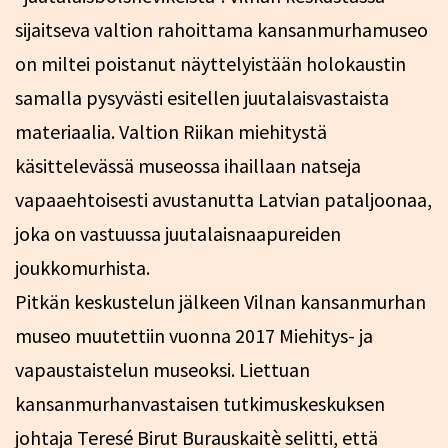
sijaitseva valtion rahoittama kansanmurhamuseo
on miltei poistanut näyttelyistään holokaustin
samalla pysyvästi esitellen juutalaisvastaista
materiaalia. Valtion Riikan miehitystä
käsittelevässä museossa ihaillaan natseja
vapaaehtoisesti avustanutta Latvian pataljoonaa,
joka on vastuussa juutalaisnaapureiden
joukkomurhista.
Pitkän keskustelun jälkeen Vilnan kansanmurhan
museo muutettiin vuonna 2017 Miehitys- ja
vapaustaistelun museoksi. Liettuan
kansanmurhanvastaisen tutkimuskeskuksen
johtaja Teresé Birut Burauskaitè selitti, että