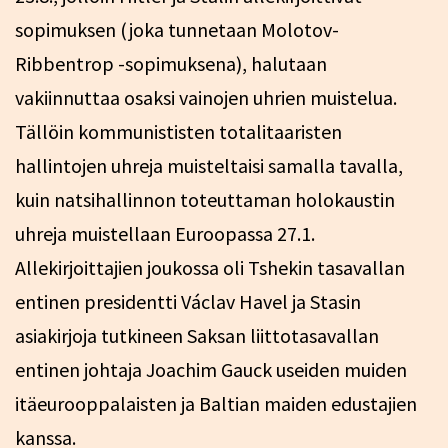
sopimuksen (joka tunnetaan Molotov-
Ribbentrop -sopimuksena), halutaan
vakiinnuttaa osaksi vainojen uhrien muistelua.
Tällöin kommunististen totalitaaristen
hallintojen uhreja muisteltaisi samalla tavalla,
kuin natsihallinnon toteuttaman holokaustin
uhreja muistellaan Euroopassa 27.1.
Allekirjoittajien joukossa oli Tshekin tasavallan
entinen presidentti Václav Havel ja Stasin
asiakirjoja tutkineen Saksan liittotasavallan
entinen johtaja Joachim Gauck useiden muiden
itäeurooppalaisten ja Baltian maiden edustajien
kanssa.