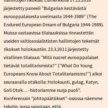
järjestetty paneeli ”Bulgarian kestävästä
eurooppalaisesta unelmasta 1944-1989” (The
Endured European Dream of Bulgaria 1944-1989).
Muissa vastaavissa tilaisuuksissa rinnastettiin
useiden valtiososialististen hallintojen tekemät
rikokset holokaustiin. 23.3.2011 järjestetty
virallinen tilaisuus ”Mitä nuoret eurooppalaiset
tietävät totalitarismista?” (”What Do Young
Europeans Know About Totalitarianisms?”) alkoi
seuraavalla otsikolla: Holokausti, gulag, Katyn,
Goli Otok… -historiamme nurja puoli”.
Konferenssin ”johtopäätökset”-osiossa näemme
tekstin, jossa sanotaan, että