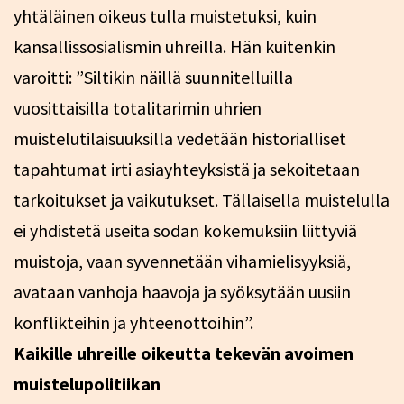
yhtäläinen oikeus tulla muistetuksi, kuin
kansallissosialismin uhreilla. Hän kuitenkin
varoitti: ”Siltikin näillä suunnitelluilla
vuosittaisilla totalitarimin uhrien
muistelutilaisuuksilla vedetään historialliset
tapahtumat irti asiayhteyksistä ja sekoitetaan
tarkoitukset ja vaikutukset. Tällaisella muistelulla
ei yhdistetä useita sodan kokemuksiin liittyviä
muistoja, vaan syvennetään vihamielisyyksiä,
avataan vanhoja haavoja ja syöksytään uusiin
konflikteihin ja yhteenottoihin”.
Kaikille uhreille oikeutta tekevän avoimen
muistelupolitiikan