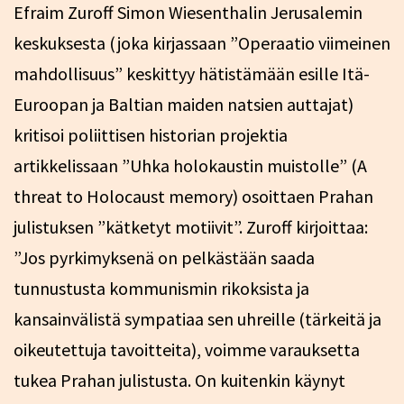
Efraim Zuroff Simon Wiesenthalin Jerusalemin
keskuksesta (joka kirjassaan ”Operaatio viimeinen
mahdollisuus” keskittyy hätistämään esille Itä-
Euroopan ja Baltian maiden natsien auttajat)
kritisoi poliittisen historian projektia
artikkelissaan ”Uhka holokaustin muistolle” (A
threat to Holocaust memory) osoittaen Prahan
julistuksen ”kätketyt motiivit”. Zuroff kirjoittaa:
”Jos pyrkimyksenä on pelkästään saada
tunnustusta kommunismin rikoksista ja
kansainvälistä sympatiaa sen uhreille (tärkeitä ja
oikeutettuja tavoitteita), voimme varauksetta
tukea Prahan julistusta. On kuitenkin käynyt