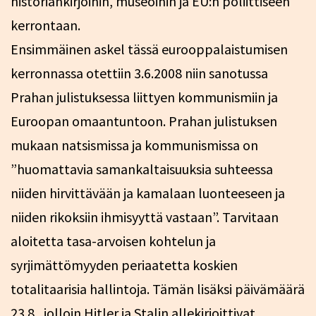
historiankirjoihin, museoihin ja EU:n poliittiseen
kerrontaan.
Ensimmäinen askel tässä eurooppalaistumisen
kerronnassa otettiin 3.6.2008 niin sanotussa
Prahan julistuksessa liittyen kommunismiin ja
Euroopan omaantuntoon. Prahan julistuksen
mukaan natsismissa ja kommunismissa on
”huomattavia samankaltaisuuksia suhteessa
niiden hirvittävään ja kamalaan luonteeseen ja
niiden rikoksiin ihmisyyttä vastaan”. Tarvitaan
aloitetta tasa-arvoisen kohtelun ja
syrjimättömyyden periaatetta koskien
totalitaarisia hallintoja. Tämän lisäksi päivämäärä
23.8., jolloin Hitler ja Stalin allekirjoittivat