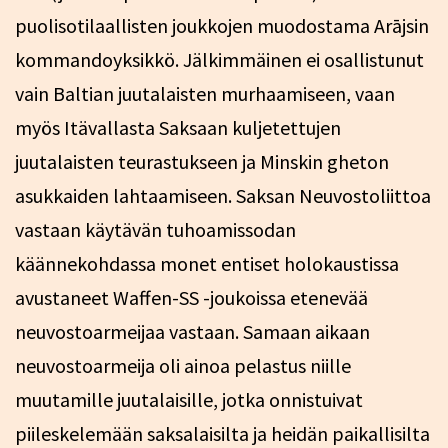
puolisotilaallisten joukkojen muodostama Arājsin
kommandoyksikkö. Jälkimmäinen ei osallistunut
vain Baltian juutalaisten murhaamiseen, vaan
myös Itävallasta Saksaan kuljetettujen
juutalaisten teurastukseen ja Minskin gheton
asukkaiden lahtaamiseen. Saksan Neuvostoliittoa
vastaan käytävän tuhoamissodan
käännekohdassa monet entiset holokaustissa
avustaneet Waffen-SS -joukoissa etenevää
neuvostoarmeijaa vastaan. Samaan aikaan
neuvostoarmeija oli ainoa pelastus niille
muutamille juutalaisille, jotka onnistuivat
piileskelemään saksalaisilta ja heidän paikallisilta