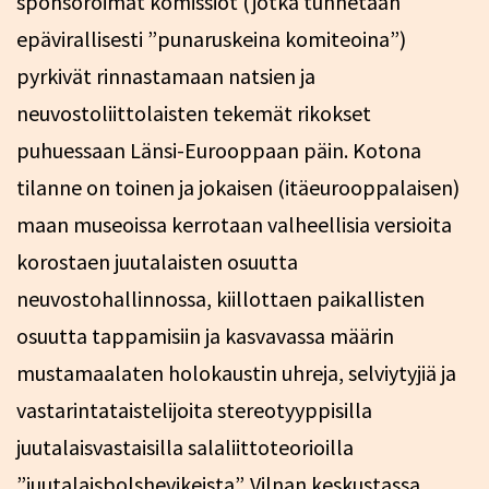
sponsoroimat komissiot (jotka tunnetaan
epävirallisesti ”punaruskeina komiteoina”)
pyrkivät rinnastamaan natsien ja
neuvostoliittolaisten tekemät rikokset
puhuessaan Länsi-Eurooppaan päin. Kotona
tilanne on toinen ja jokaisen (itäeurooppalaisen)
maan museoissa kerrotaan valheellisia versioita
korostaen juutalaisten osuutta
neuvostohallinnossa, kiillottaen paikallisten
osuutta tappamisiin ja kasvavassa määrin
mustamaalaten holokaustin uhreja, selviytyjiä ja
vastarintataistelijoita stereotyyppisilla
juutalaisvastaisilla salaliittoteorioilla
”juutalaisbolshevikeista”. Vilnan keskustassa