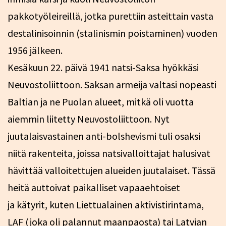
pakkotyöleireillä, jotka purettiin asteittain vasta
destalinisoinnin (stalinismin poistaminen) vuoden
1956 jälkeen.
Kesäkuun 22. päivä 1941 natsi-Saksa hyökkäsi
Neuvostoliittoon. Saksan armeija valtasi nopeasti
Baltian ja ne Puolan alueet, mitkä oli vuotta
aiemmin liitetty Neuvostoliittoon. Nyt
juutalaisvastainen anti-bolshevismi tuli osaksi
niitä rakenteita, joissa natsivalloittajat halusivat
hävittää valloitettujen alueiden juutalaiset. Tässä
heitä auttoivat paikalliset vapaaehtoiset
ja kätyrit, kuten Liettualainen aktivistirintama,
LAF (joka oli palannut maanpaosta) tai Latvian