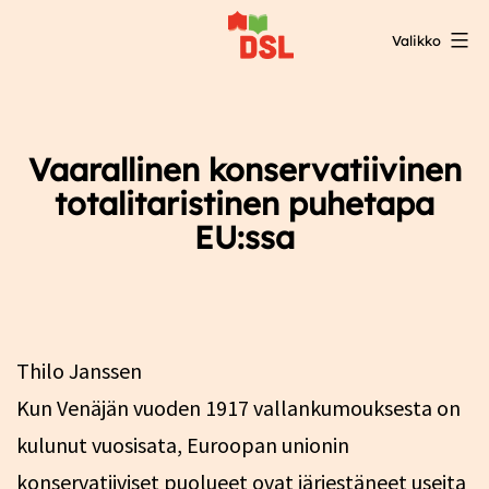
Siirry
Valikko
sisältöön
DSL:n
opintokeskus
Vaarallinen konservatiivinen
totalitaristinen puhetapa
EU:ssa
Thilo Janssen
Kun Venäjän vuoden 1917 vallankumouksesta on
kulunut vuosisata, Euroopan unionin
konservatiiviset puolueet ovat järjestäneet useita