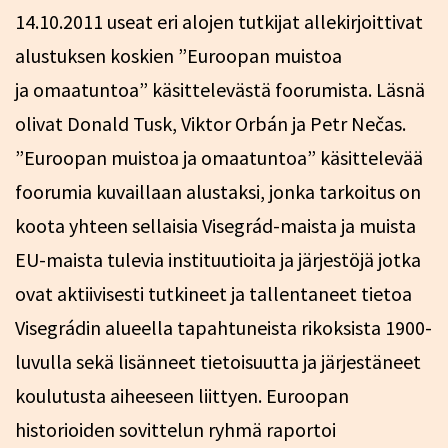
14.10.2011 useat eri alojen tutkijat allekirjoittivat
alustuksen koskien ”Euroopan muistoa
ja omaatuntoa” käsittelevästä foorumista. Läsnä
olivat Donald Tusk, Viktor Orbán ja Petr Nečas.
”Euroopan muistoa ja omaatuntoa” käsittelevää
foorumia kuvaillaan alustaksi, jonka tarkoitus on
koota yhteen sellaisia Visegrád-maista ja muista
EU-maista tulevia instituutioita ja järjestöjä jotka
ovat aktiivisesti tutkineet ja tallentaneet tietoa
Visegrádin alueella tapahtuneista rikoksista 1900-
luvulla sekä lisänneet tietoisuutta ja järjestäneet
koulutusta aiheeseen liittyen. Euroopan
historioiden sovittelun ryhmä raportoi