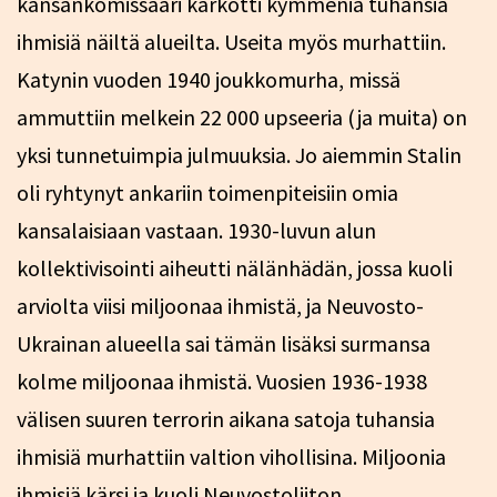
kansankomissaari karkotti kymmeniä tuhansia
ihmisiä näiltä alueilta. Useita myös murhattiin.
Katynin vuoden 1940 joukkomurha, missä
ammuttiin melkein 22 000 upseeria (ja muita) on
yksi tunnetuimpia julmuuksia. Jo aiemmin Stalin
oli ryhtynyt ankariin toimenpiteisiin omia
kansalaisiaan vastaan. 1930-luvun alun
kollektivisointi aiheutti nälänhädän, jossa kuoli
arviolta viisi miljoonaa ihmistä, ja Neuvosto-
Ukrainan alueella sai tämän lisäksi surmansa
kolme miljoonaa ihmistä. Vuosien 1936-1938
välisen suuren terrorin aikana satoja tuhansia
ihmisiä murhattiin valtion vihollisina. Miljoonia
ihmisiä kärsi ja kuoli Neuvostoliiton