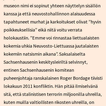
museon nimi ei sopinut yhteen näyttelyn sisällön
kanssa ja että neuvostohallinnon alaisuudessa
tapahtuneet murhat ja karkoitukset olivat ”hyvin
poikkeuksellisia” eikä niitä voitu verrata
holokaustiin. ”Emme voi rinnastaa liettualaisten
kokemia uhkia Neuvosto-Liettuassa juutalaisten
kokemiin natsismin aikana”. Saksalaiselta
Sachsenhausenin keskitysleiriltä selvinnyt,
entinen Sachsenhausenin komitean
puheenjohtaja ranskalainen Roger Bordage tiivisti
lokakuun 2011 konfliktin. Hän pitää ilmiselvänä
sitä, että stalinistisen terrorin miljoonilla uhreilla,
kuten muilla valtiollisten rikosten uhreilla, on