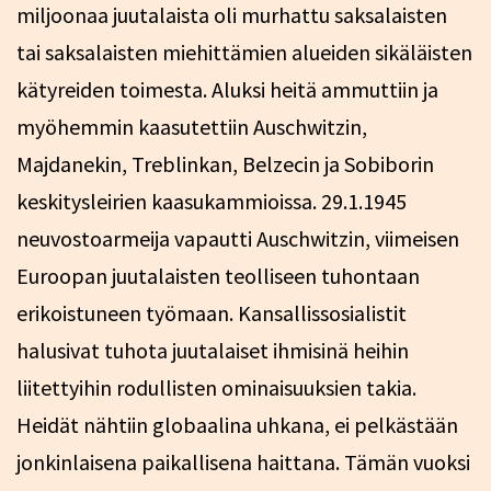
miljoonaa juutalaista oli murhattu saksalaisten
tai saksalaisten miehittämien alueiden sikäläisten
kätyreiden toimesta. Aluksi heitä ammuttiin ja
myöhemmin kaasutettiin Auschwitzin,
Majdanekin, Treblinkan, Belzecin ja Sobiborin
keskitysleirien kaasukammioissa. 29.1.1945
neuvostoarmeija vapautti Auschwitzin, viimeisen
Euroopan juutalaisten teolliseen tuhontaan
erikoistuneen työmaan. Kansallissosialistit
halusivat tuhota juutalaiset ihmisinä heihin
liitettyihin rodullisten ominaisuuksien takia.
Heidät nähtiin globaalina uhkana, ei pelkästään
jonkinlaisena paikallisena haittana. Tämän vuoksi