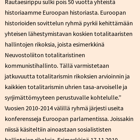
Rautaesirippu sulki pois 50 vuotta yhteistä
historiaamme Euroopan historiasta. Euroopan
historioiden sovittelun ryhmä pyrkii kehittämään
yhteisen lähestymistavan koskien totalitaaristen
hallintojen rikoksia, joista esimerkkinä
Neuvostoliiton totalitaristinen
kommunistihallinto. Tällä varmistetaan
jatkuvuutta totalitarismin rikoksien arvioinnin ja
kaikkien totalitarismin uhrien tasa-arvoiselle ja
syrjimättömyyteen perustuvalle kohtelulle.”
Vuosien 2010-2014 välillä ryhmä järjesti useita
konferensseja Euroopan parlamentissa. Joissakin
niissä käsiteltiin ainoastaan sosialististen
hallintojen rikoksia. Esimerkkinä 17.11.2010