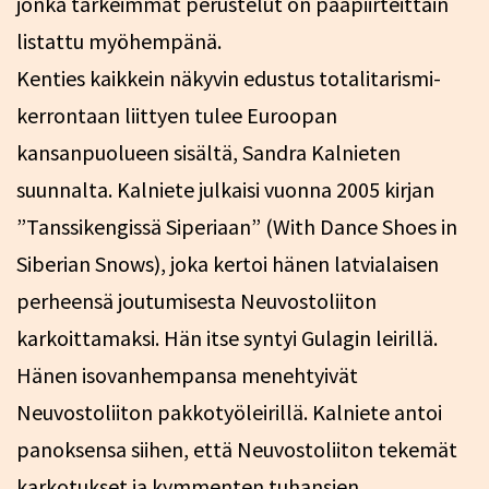
jonka tärkeimmät perustelut on pääpiirteittäin
listattu myöhempänä.
Kenties kaikkein näkyvin edustus totalitarismi-
kerrontaan liittyen tulee Euroopan
kansanpuolueen sisältä, Sandra Kalnieten
suunnalta. Kalniete julkaisi vuonna 2005 kirjan
”Tanssikengissä Siperiaan” (With Dance Shoes in
Siberian Snows), joka kertoi hänen latvialaisen
perheensä joutumisesta Neuvostoliiton
karkoittamaksi. Hän itse syntyi Gulagin leirillä.
Hänen isovanhempansa menehtyivät
Neuvostoliiton pakkotyöleirillä. Kalniete antoi
panoksensa siihen, että Neuvostoliiton tekemät
karkotukset ja kymmenten tuhansien