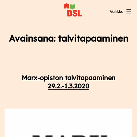
Siirry
Valikko
sisältöön
DSL:n
opintokeskus
Avainsana:
talvitapaaminen
Marx-opiston talvitapaaminen
29.2.-1.3.2020