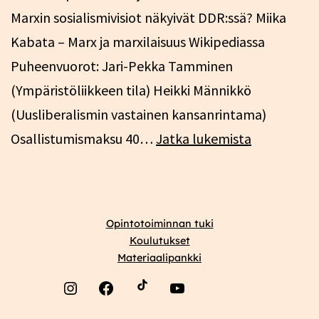
Marxin sosialismivisiot näkyivät DDR:ssä? Miika
Kabata – Marx ja marxilaisuus Wikipediassa
Puheenvuorot: Jari-Pekka Tamminen
(Ympäristöliikkeen tila) Heikki Männikkö
(Uusliberalismin vastainen kansanrintama)
Marx-
Osallistumismaksu 40…
Jatka lukemista
opiston
talvitapaa
28.-29.1.20
Opintotoiminnan tuki
Koulutukset
Materiaalipankki
Instagram
Facebook
YouTube