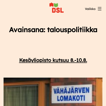
Siirry
Valikko
sisältöön
DSL:n
opintokeskus
Avainsana:
talouspolitiikka
Kesäyliopisto kutsuu 8.-10.8.