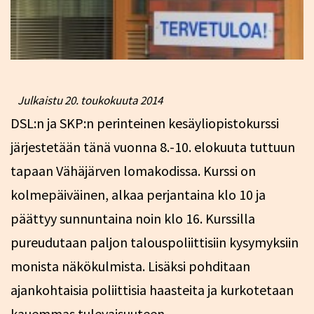
Julkaistu
20. toukokuuta 2014
DSL:n ja SKP:n perinteinen kesäyliopistokurssi
järjestetään tänä vuonna 8.-10. elokuuta tuttuun
tapaan Vähäjärven lomakodissa. Kurssi on
kolmepäiväinen, alkaa perjantaina klo 10 ja
päättyy sunnuntaina noin klo 16. Kurssilla
pureudutaan paljon talouspoliittisiin kysymyksiin
monista näkökulmista. Lisäksi pohditaan
ajankohtaisia poliittisia haasteita ja kurkotetaan
kauemmas tulevaisuuteen.