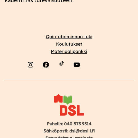
Opintotoiminnan tuki
Koulutukset
Materiaalipankki
Instagram
Facebook
YouTube
Puhelin: 040 573 9314
Sähköposti: dsl@desili.fi
Saavutettavuusseloste