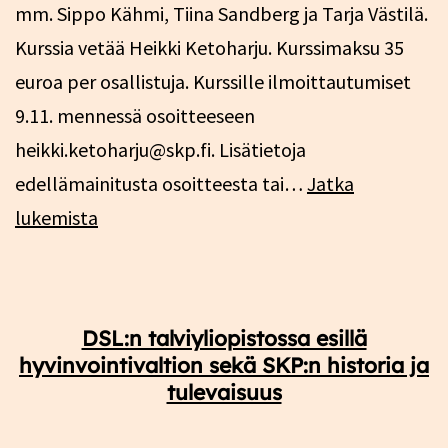
mm. Sippo Kähmi, Tiina Sandberg ja Tarja Västilä.
Kurssia vetää Heikki Ketoharju. Kurssimaksu 35
euroa per osallistuja. Kurssille ilmoittautumiset
9.11. mennessä osoitteeseen
heikki.ketoharju@skp.fi. Lisätietoja
edellämainitusta osoitteesta tai…
Jatka
SKP:n
lukemista
järjestötoiminnan
koulutus
14.-15.11.
DSL:n talviyliopistossa esillä
hyvinvointivaltion sekä SKP:n historia ja
tulevaisuus