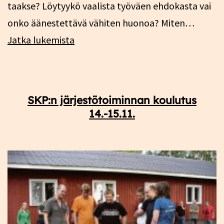
taakse? Löytyykö vaalista työväen ehdokasta vai
onko äänestettävä vähiten huonoa? Miten…
Mistä
Jatka lukemista
työväelle
presidentti?
Vantaa,
SKP:n järjestötoiminnan koulutus
18.1.
14.-15.11.