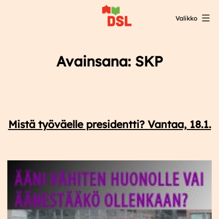
Siirry
Valikko
sisältöön
DSL:n
opintokeskus
Avainsana:
SKP
Mistä työväelle presidentti? Vantaa, 18.1.