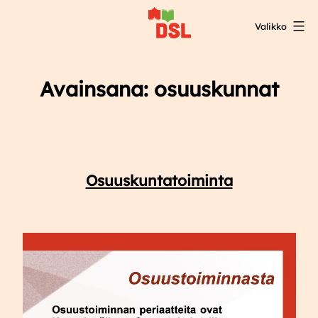
Siirry
Valikko
sisältöön
DSL:n
opintokeskus
Avainsana:
osuuskunnat
Osuuskuntatoiminta