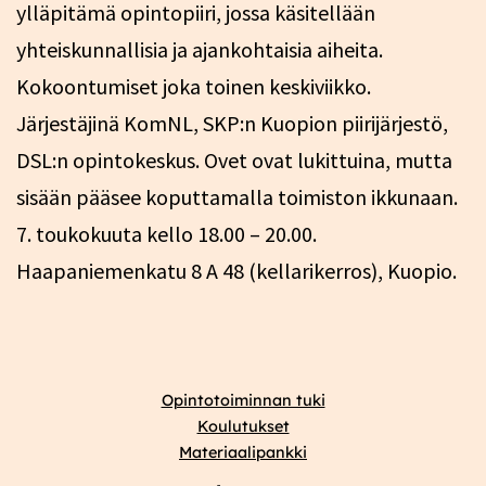
ylläpitämä opintopiiri, jossa käsitellään
yhteiskunnallisia ja ajankohtaisia aiheita.
Kokoontumiset joka toinen keskiviikko.
Järjestäjinä KomNL, SKP:n Kuopion piirijärjestö,
DSL:n opintokeskus. Ovet ovat lukittuina, mutta
sisään pääsee koputtamalla toimiston ikkunaan.
7. toukokuuta kello 18.00 – 20.00.
Haapaniemenkatu 8 A 48 (kellarikerros), Kuopio.
Opintotoiminnan tuki
Koulutukset
Materiaalipankki