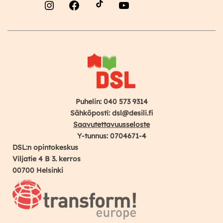
Instagram
Facebook
YouTube
Puhelin: 040 573 9314
Sähköposti: dsl@desili.fi
Saavutettavuusseloste
Y-tunnus: 0704671-4
DSL:n opintokeskus
Viljatie 4 B 3. kerros
00700 Helsinki