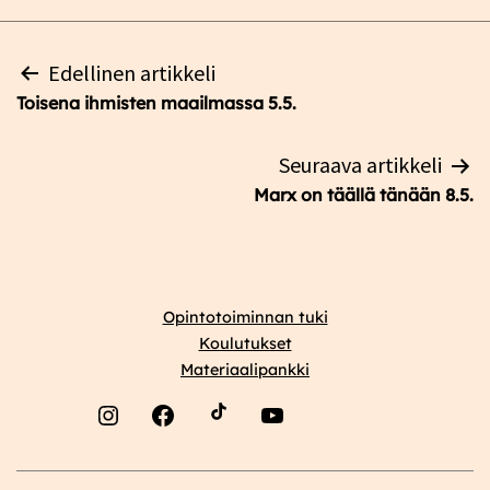
Artikkelien
Edellinen artikkeli
selaus
Toisena ihmisten maailmassa 5.5.
Seuraava artikkeli
Marx on täällä tänään 8.5.
Opintotoiminnan tuki
Koulutukset
Materiaalipankki
Instagram
Facebook
YouTube