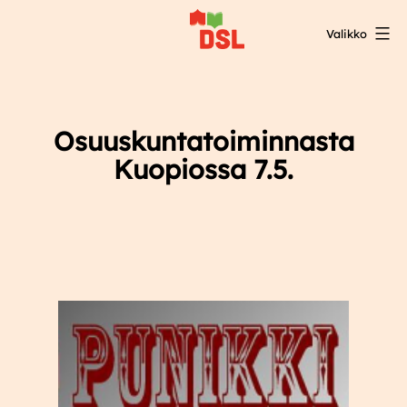
Siirry
Valikko
sisältöön
DSL:n
opintokeskus
Osuuskuntatoiminnasta
Kuopiossa 7.5.