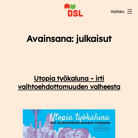
Siirry
Valikko
sisältöön
DSL:n
opintokeskus
Avainsana:
julkaisut
Utopia työkaluna – irti
vaihtoehdottomuuden valheesta