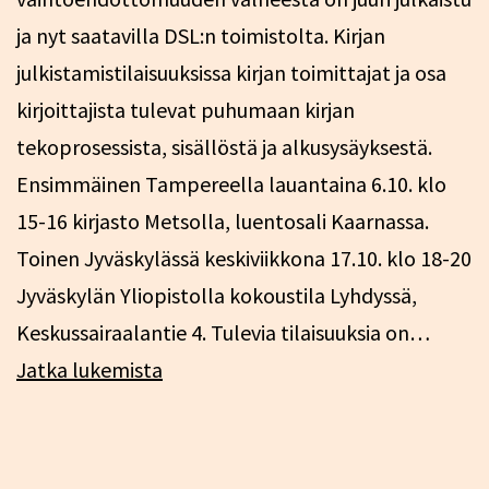
ja nyt saatavilla DSL:n toimistolta. Kirjan
julkistamistilaisuuksissa kirjan toimittajat ja osa
kirjoittajista tulevat puhumaan kirjan
tekoprosessista, sisällöstä ja alkusysäyksestä.
Ensimmäinen Tampereella lauantaina 6.10. klo
15-16 kirjasto Metsolla, luentosali Kaarnassa.
Toinen Jyväskylässä keskiviikkona 17.10. klo 18-20
Jyväskylän Yliopistolla kokoustila Lyhdyssä,
Keskussairaalantie 4. Tulevia tilaisuuksia on…
Utopia
Jatka lukemista
työkaluna
-
kirjan