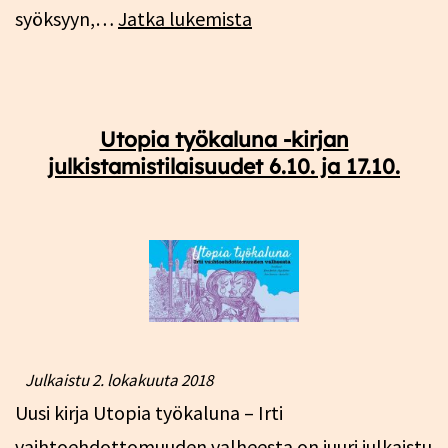
Utopia
syöksyyn,…
Jatka lukemista
työkaluna
–
irti
Utopia työkaluna -kirjan
vaihtoehdottomuuden
julkistamistilaisuudet 6.10. ja 17.10.
valheesta
Julkaistu
2. lokakuuta 2018
Uusi kirja Utopia työkaluna – Irti
vaihtoehdottomuuden valheesta on juuri julkaistu