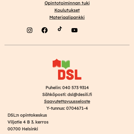
Opintotoiminnan tuki
julkistamistilaisuudet
Koulutukset
6.10.
Materiaalipankki
ja
17.10.
Instagram
Facebook
YouTube
Puhelin: 040 573 9314
Sähköposti: dsl@desili.fi
Saavutettavuusseloste
Y-tunnus: 0704671-4
DSL:n opintokeskus
Viljatie 4 B 3. kerros
00700 Helsinki