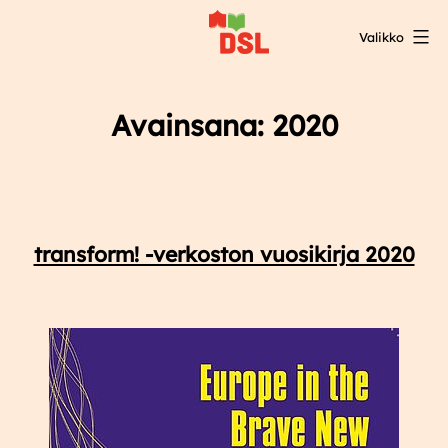
Siirry
Valikko
sisältöön
DSL:n
opintokeskus
Avainsana:
2020
transform! -verkoston vuosikirja 2020