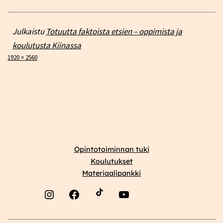
Julkaistu
Totuutta faktoista etsien – oppimista ja
koulutusta Kiinassa
Täysikokoinen
1920 × 2560
Opintotoiminnan tuki
Koulutukset
Materiaalipankki
Instagram
Facebook
YouTube