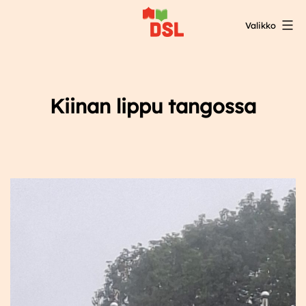
Siirry
Valikko
sisältöön
DSL:n
opintokeskus
Kiinan lippu tangossa