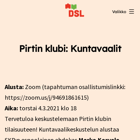
Siirry
Valikko
sisältöön
DSL:n
opintokeskus
Pirtin klubi: Kuntavaalit
Alusta:
Zoom (tapahtuman osallistumislinkki:
https://zoom.us/j/94691861615)
Aika:
torstai 4.3.2021 klo 18
Tervetuloa keskustelemaan Pirtin klubin
tilaisuuteen! Kuntavaalikeskustelun alustaa
SKP:n espoolainen ehdokas
Marko Korvela
.