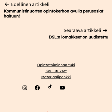
Artikkelien
Edellinen artikkeli
selaus
Kommunistinuorten opintokerhon avulla perusasiat
haltuun!
Seuraava artikkeli
DSL:n lomakkeet on uudistettu
Opintotoiminnan tuki
Koulutukset
Materiaalipankki
Instagram
Facebook
YouTube