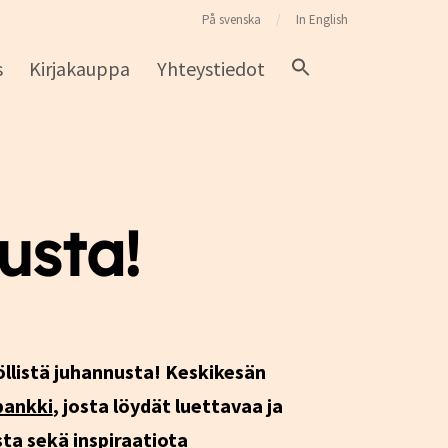
På svenska
In English
s
Kirjakauppa
Yhteystiedot
usta!
öllistä juhannusta! Keskikesän
pankki
, josta löydät luettavaa ja
sta sekä inspiraatiota