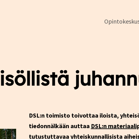
Opintokesku
DSL:n
opintokeskus
isöllistä juhann
DSL:n toimisto toivottaa iloista, yhteis
tiedonnälkään auttaa
DSL:n materiaali
tutustuttavaa yhteiskunnallisista aihei