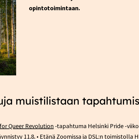
opintotoimintaan.
luja muistilistaan tapahtum
for Queer Revolution
-tapahtuma Helsinki Pride -viikol
ynnistyy 11.8. • Etänä Zoomissa ja DSL:n toimistolla H