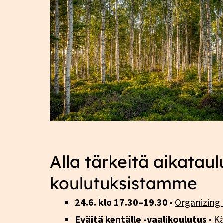
Alla tärkeitä aikatau
koulutuksistamme
24.6. klo 17.30–19.30
•
Organizing 
Eväitä kentälle -vaalikoulutus
• Kä