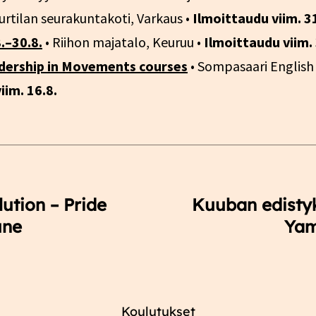
urtilan seurakuntakoti, Varkaus •
Ilmoittaudu viim. 31
.–30.8.
• Riihon majatalo, Keuruu •
Ilmoittaudu viim. 
eadership in Movements courses
• Sompasaari English
iim. 16.8.
ution – Pride
Kuuban edistyk
une
Yam
Koulutukset