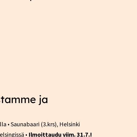
istamme ja
la • Saunabaari (3.krs), Helsinki
elsingissä •
Ilmoittaudu viim. 31.7.!