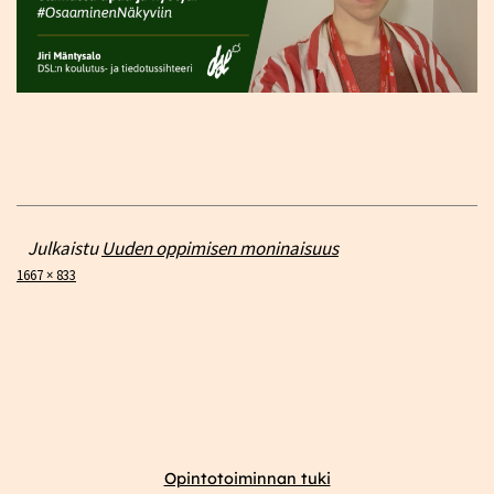
Julkaistu
Uuden oppimisen moninaisuus
Täysikokoinen
1667 × 833
Opintotoiminnan tuki