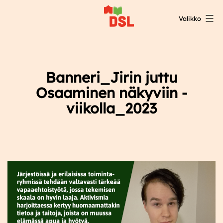
Siirry
Valikko
sisältöön
DSL:n
opintokeskus
Banneri_Jirin juttu
Osaaminen näkyviin -
viikolla_2023