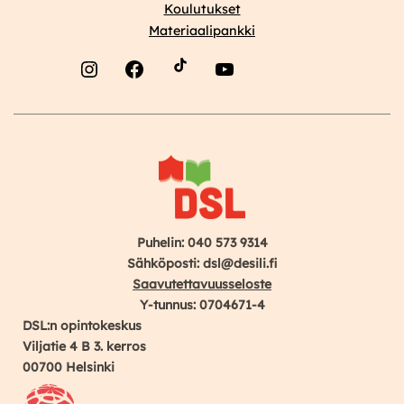
Koulutukset
Materiaalipankki
Instagram
Facebook
YouTube
Puhelin: 040 573 9314
Sähköposti: dsl@desili.fi
Saavutettavuusseloste
Y-tunnus: 0704671-4
DSL:n opintokeskus
Viljatie 4 B 3. kerros
00700 Helsinki