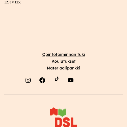
Täysikokoinen
1250 × 1250
Opintotoiminnan tuki
Koulutukset
Materiaalipankki
Instagram
Facebook
YouTube