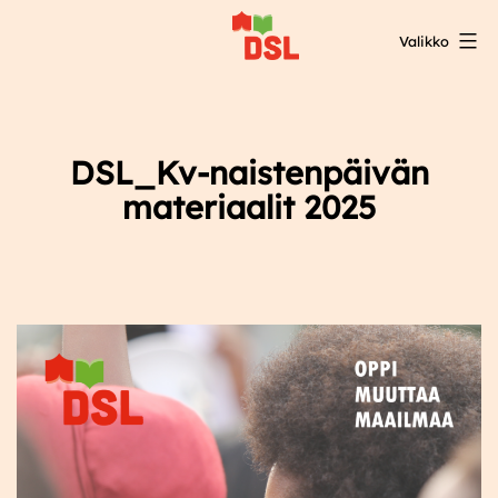
Siirry
Valikko
sisältöön
DSL:n
opintokeskus
DSL_Kv-naistenpäivän
materiaalit 2025