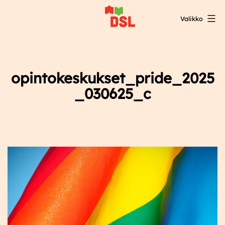
Siirry
Valikko
sisältöön
DSL:n
opintokeskus
opintokeskukset_pride_2025
_030625_c