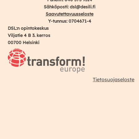
Sähköposti: dsl@desili.fi
Saavutettavuusseloste
Y-tunnus: 0704671-4
DSL:n opintokeskus
Viljatie 4 B 3. kerros
00700 Helsinki
Tietosuojaseloste