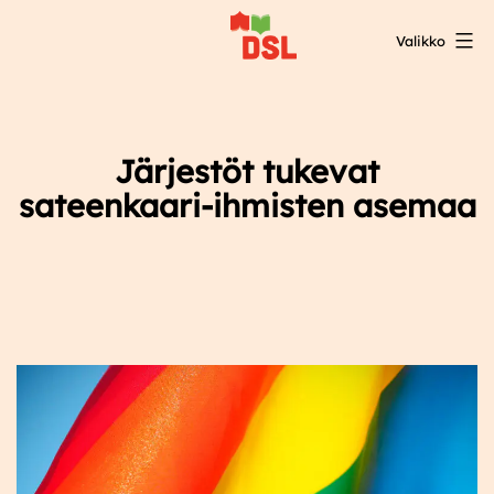
Siirry
Valikko
sisältöön
DSL:n
opintokeskus
Järjestöt tukevat
sateenkaari-ihmisten asemaa