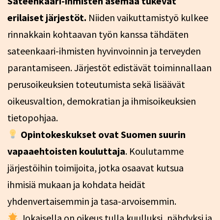
Sateenkaari-ihmisten asemaa tukevat
erilaiset järjestöt.
Niiden vaikuttamistyö kulkee
rinnakkain kohtaavan työn kanssa tähdäten
sateenkaari-ihmisten hyvinvoinnin ja terveyden
parantamiseen. Järjestöt edistävät toiminnallaan
perusoikeuksien toteutumista sekä lisäävät
oikeusvaltion, demokratian ja ihmisoikeuksien
tietopohjaa.
Opintokeskukset ovat Suomen suurin
vapaaehtoisten kouluttaja
. Koulutamme
järjestöihin toimijoita, jotka osaavat kutsua
ihmisiä mukaan ja kohdata heidät
yhdenvertaisemmin ja tasa-arvoisemmin.
Jokaisella on oikeus tulla kuulluksi, nähdyksi ja