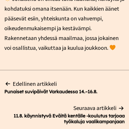
kohdatuksi omana itsenään. Kun kaikkien äänet
pääsevät esiin, yhteiskunta on vahvempi,
oikeudenmukaisempi ja kestävämpi.
Rakennetaan yhdessä maailmaa, jossa jokainen
voi osallistua, vaikuttaa ja kuulua joukkoon.
Artikkelien
Edellinen artikkeli
selaus
Punaiset suvipäivät Varkaudessa 14.–16.8.
Seuraava artikkeli
11.8. käynnistyvä Eväitä kentälle -koulutus tarjoaa
työkaluja vaalikampanjaan