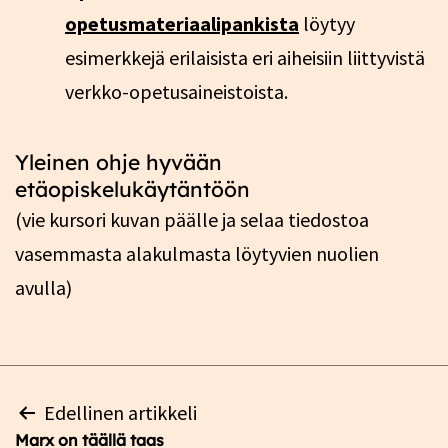
opetusmateriaalipankista
löytyy
esimerkkejä erilaisista eri aiheisiin liittyvistä
verkko-opetusaineistoista.
Yleinen ohje hyvään
etäopiskelukäytäntöön
(vie kursori kuvan päälle ja selaa tiedostoa
vasemmasta alakulmasta löytyvien nuolien
avulla)
Artikkelien
Edellinen artikkeli
selaus
Marx on täällä taas