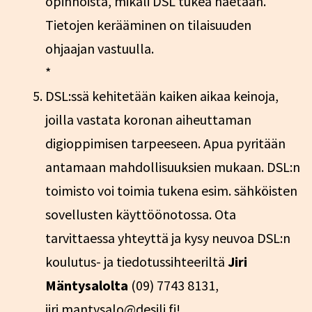
opinnoista, mikäli DSL tukea haetaan.
Tietojen kerääminen on tilaisuuden
ohjaajan vastuulla.
*
DSL:ssä kehitetään kaiken aikaa keinoja,
joilla vastata koronan aiheuttaman
digioppimisen tarpeeseen. Apua pyritään
antamaan mahdollisuuksien mukaan. DSL:n
toimisto voi toimia tukena esim. sähköisten
sovellusten käyttöönotossa. Ota
tarvittaessa yhteyttä ja kysy neuvoa DSL:n
koulutus- ja tiedotussihteeriltä
Jiri
Mäntysalolta
(09) 7743 8131,
jiri.mantysalo@desili.fi!