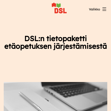
Siirry
Valikko
sisältöön
DSL:n
opintokeskus
DSL:n tietopaketti
etäopetuksen järjestämisestä