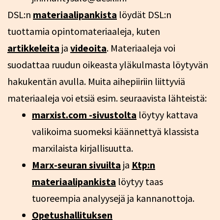
DSL:n
materiaalipankista
löydät DSL:n
tuottamia opintomateriaaleja, kuten
artikkeleita
ja
videoita
. Materiaaleja voi
suodattaa ruudun oikeasta yläkulmasta löytyvän
hakukentän avulla. Muita aihepiiriin liittyviä
materiaaleja voi etsiä esim. seuraavista lähteistä:
marxist.com -sivustolta
löytyy kattava
valikoima suomeksi käännettyä klassista
marxilaista kirjallisuutta.
Marx-seuran sivuilta
ja
Ktp:n
materiaalipankista
löytyy taas
tuoreempia analyysejä ja kannanottoja.
Opetushallituksen