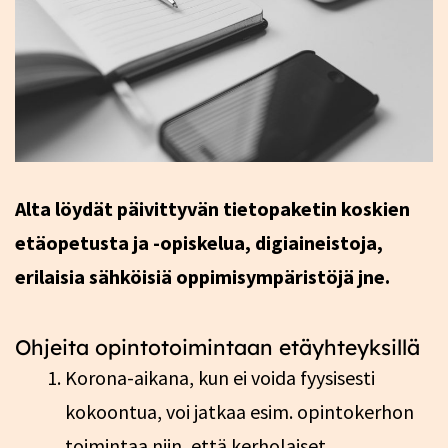
Alta löydät päivittyvän tietopaketin koskien
etäopetusta ja -opiskelua, digiaineistoja,
erilaisia sähköisiä oppimisympäristöjä jne.
Ohjeita opintotoimintaan etäyhteyksillä
Korona-aikana, kun ei voida fyysisesti
kokoontua, voi jatkaa esim. opintokerhon
toimintaa niin, että kerholaiset