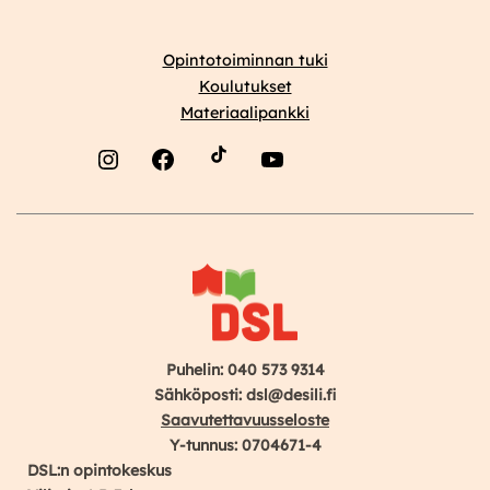
Opintotoiminnan tuki
Koulutukset
Materiaalipankki
Instagram
Facebook
YouTube
Puhelin: 040 573 9314
Sähköposti: dsl@desili.fi
Saavutettavuusseloste
Y-tunnus: 0704671-4
DSL:n opintokeskus