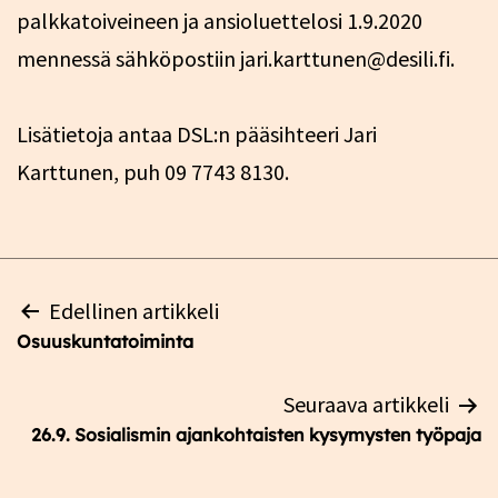
palkkatoiveineen ja ansioluettelosi 1.9.2020
mennessä sähköpostiin jari.karttunen@desili.fi.
Lisätietoja antaa DSL:n pääsihteeri Jari
Karttunen, puh 09 7743 8130.
Artikkelien
Edellinen artikkeli
selaus
Osuuskuntatoiminta
Seuraava artikkeli
26.9. Sosialismin ajankohtaisten kysymysten työpaja