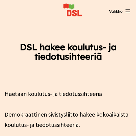
Siirry
Valikko
sisältöön
DSL:n
opintokeskus
DSL hakee koulutus- ja
tiedotusihteeriä
Haetaan koulutus- ja tiedotussihteeriä
Demokraattinen sivistysliitto hakee kokoaikaista
koulutus- ja tiedotussihteeriä.