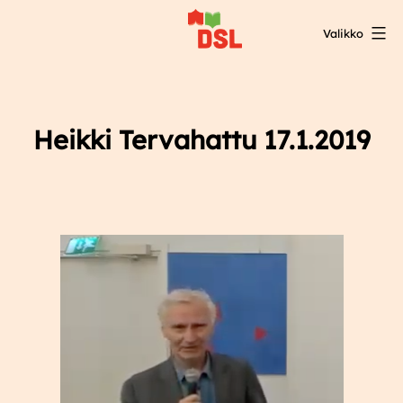
Siirry
Valikko
sisältöön
DSL:n
opintokeskus
Heikki Tervahattu 17.1.2019