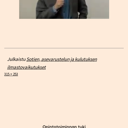
Julkaistu
Sotien, asevarustelun ja kulutuksen
ilmastovaikutukset
Täysikokoinen
315 × 253
Opintotoiminnan tuki