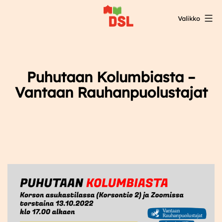
Siirry
Valikko
sisältöön
DSL:n
opintokeskus
Puhutaan Kolumbiasta –
Vantaan Rauhanpuolustajat