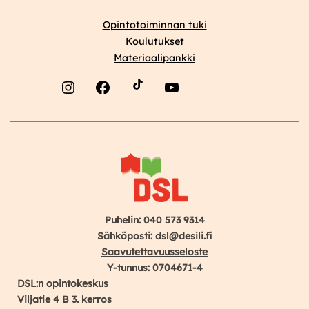
Opintotoiminnan tuki
Koulutukset
Materiaalipankki
Instagram
Facebook
YouTube
Puhelin: 040 573 9314
Sähköposti: dsl@desili.fi
Saavutettavuusseloste
Y-tunnus: 0704671-4
DSL:n opintokeskus
Viljatie 4 B 3. kerros