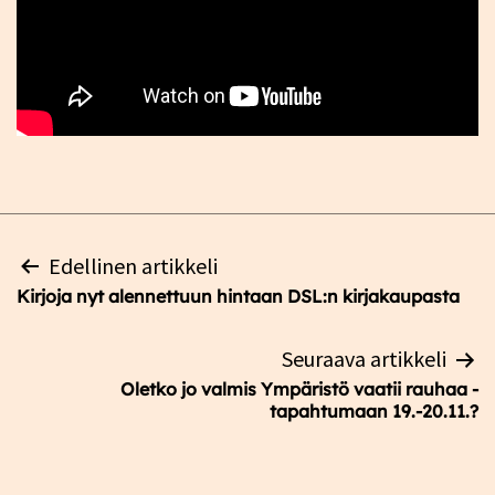
Artikkelien
Edellinen artikkeli
selaus
Kirjoja nyt alennettuun hintaan DSL:n kirjakaupasta
Seuraava artikkeli
Oletko jo valmis Ympäristö vaatii rauhaa -
tapahtumaan 19.-20.11.?