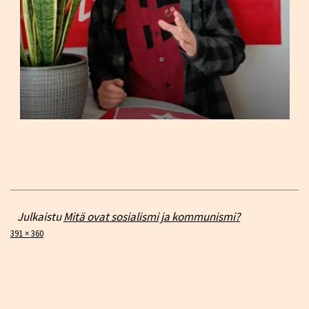
Julkaistu
Mitä ovat sosialismi ja kommunismi?
Täysikokoinen
391 × 360