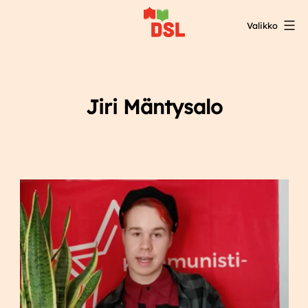
Siirry
Valikko
sisältöön
DSL:n
opintokeskus
Jiri Mäntysalo