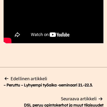
Artikkelien
Edellinen artikkeli
selaus
– Peruttu – Lyhyempi työaika -seminaari 21.-22.3.
Seuraava artikkeli
DSL peruu opintokerhot ja muut tilaisuudet