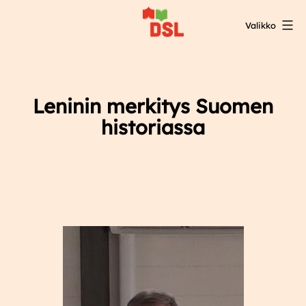
Siirry
Valikko
sisältöön
DSL:n
opintokeskus
Leninin merkitys Suomen
historiassa