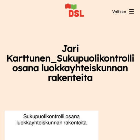
Siirry
Valikko
sisältöön
DSL:n
opintokeskus
Jari
Karttunen_Sukupuolikontrolli
osana luokkayhteiskunnan
rakenteita​