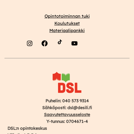
Opintotoiminnan tuki
Koulutukset
Materiaalipankki
Instagram
Facebook
YouTube
Puhelin: 040 573 9314
Sähköposti: dsl@desili.fi
Saavutettavuusseloste
Y-tunnus: 0704671-4
DSL:n opintokeskus