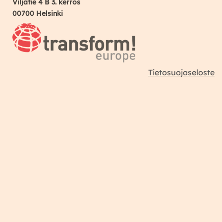
Viljatie 4 B 3. kerros
00700 Helsinki
Tietosuojaseloste