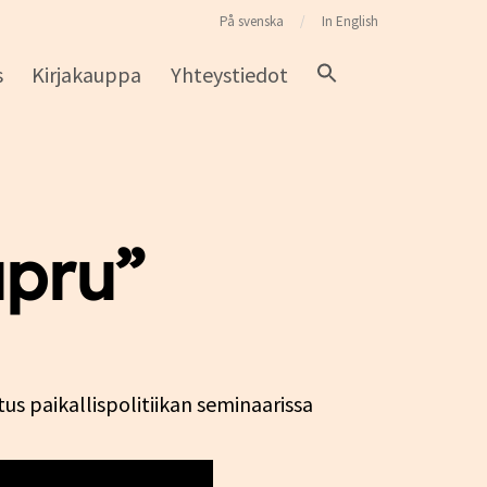
På svenska
In English
s
Kirjakauppa
Yhteystiedot
upru”
us paikallispolitiikan seminaarissa