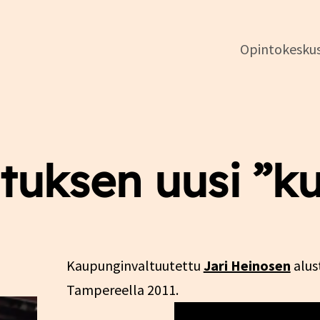
Opintokesku
DSL:n
opintokeskus
ituksen uusi ”k
Kaupunginvaltuutettu
Jari Heinosen
alust
Tampereella 2011.