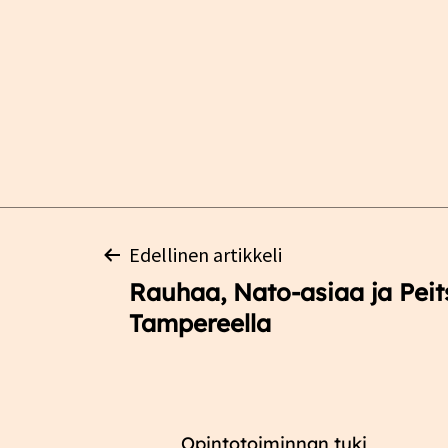
Artikkelien
Edellinen artikkeli
Rauhaa, Nato-asiaa ja Pei
selaus
Tampereella
Opintotoiminnan tuki