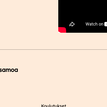
tsamoa
Koulutukset