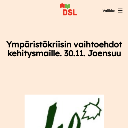
Siirry
Valikko
sisältöön
DSL:n
opintokeskus
Ympäristökriisin vaihtoehdot
kehitysmaille. 30.11. Joensuu