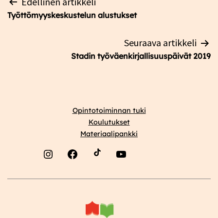
Edellinen artikkeli
selaus
Työttömyyskeskustelun alustukset
Seuraava artikkeli
Stadin työväenkirjallisuuspäivät 2019
Opintotoiminnan tuki
Koulutukset
Materiaalipankki
Instagram
Facebook
YouTube