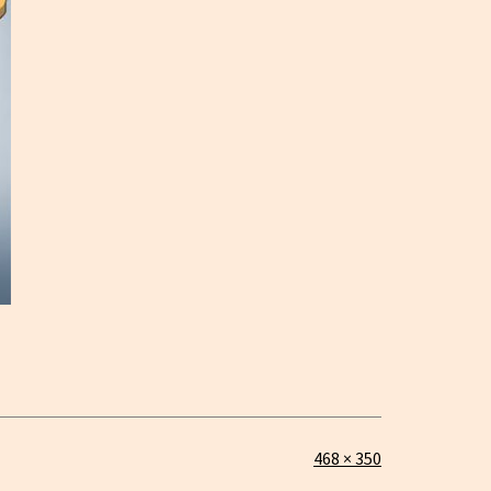
Täysikokoinen
468 × 350