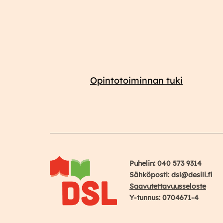
Opintotoiminnan tuki
Puhelin: 040 573 9314
Sähköposti: dsl@desili.fi
Saavutettavuusseloste
Y-tunnus: 0704671-4