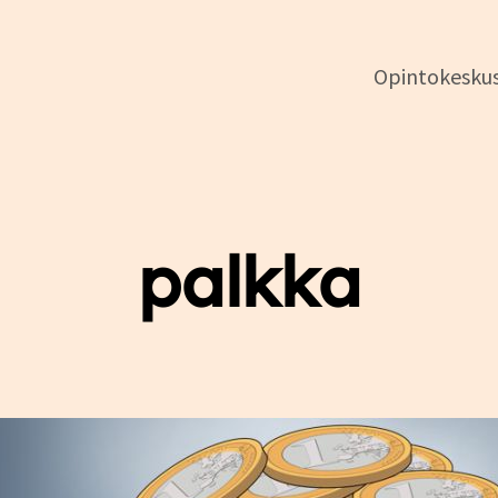
Opintokesku
DSL:n
opintokeskus
palkka