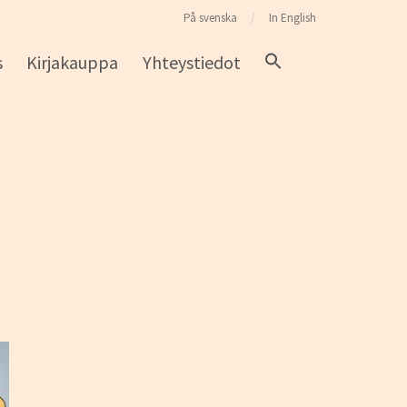
På svenska
In English
s
Kirjakauppa
Yhteystiedot