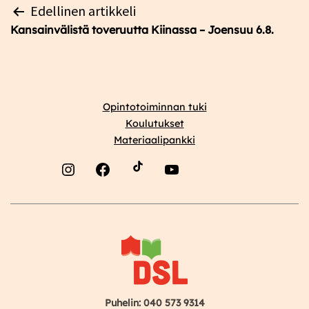
Artikkelien
Edellinen artikkeli
selaus
Kansainvälistä toveruutta Kiinassa – Joensuu 6.8.
Opintotoiminnan tuki
Koulutukset
Materiaalipankki
Instagram
Facebook
YouTube
Puhelin: 040 573 9314