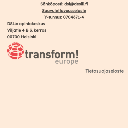
Sähköposti: dsl@desili.fi
Saavutettavuusseloste
Y-tunnus: 0704671-4
DSL:n opintokeskus
Viljatie 4 B 3. kerros
00700 Helsinki
Tietosuojaseloste