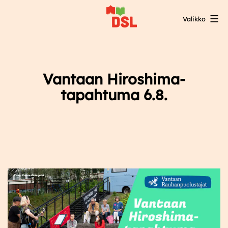
Siirry
Valikko
sisältöön
DSL:n
opintokeskus
Vantaan Hiroshima-
tapahtuma 6.8.