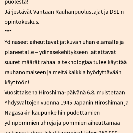
puolesta!
Järjestävät Vantaan Rauhanpuolustajat ja DSL:n
opintokeskus.
***
Ydinaseet aiheuttavat jatkuvan uhan elämälle ja
planeetalle – ydinasekehitykseen laitettavat
suuret määrät rahaa ja teknologiaa tulee käyttää
rauhanomaiseen ja meitä kaikkia hyödyttävään
käyttöön!
Vuosittaisena Hiroshima-päivänä 6.8. muistetaan
Yhdysvaltojen vuonna 1945 Japanin Hiroshiman ja
Nagasakin kaupunkeihin pudottamien
ydinpommien uhreja ja pommien aiheuttamaa
valtavaa tuhoa. Iskut tappoivat lähes 250 000