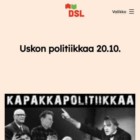
Siirry
Valikko
sisältöön
DSL:n
opintokeskus
Uskon politiikkaa 20.10.