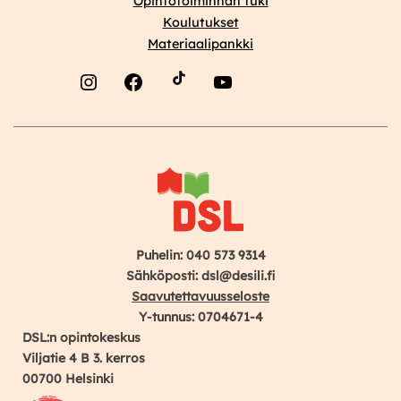
Opintotoiminnan tuki
Koulutukset
Materiaalipankki
Instagram
Facebook
YouTube
Puhelin: 040 573 9314
Sähköposti: dsl@desili.fi
Saavutettavuusseloste
Y-tunnus: 0704671-4
DSL:n opintokeskus
Viljatie 4 B 3. kerros
00700 Helsinki