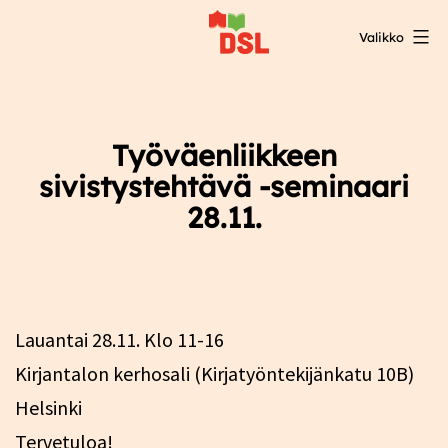
Siirry
Valikko
sisältöön
DSL:n
opintokeskus
Työväenliikkeen
sivistystehtävä -seminaari
28.11.
Lauantai 28.11. Klo 11-16
Kirjantalon kerhosali (Kirjatyöntekijänkatu 10B)
Helsinki
Tervetuloa!