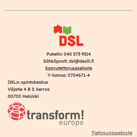
Instagram
Facebook
YouTube
Puhelin: 040 573 9314
Sähköposti: dsl@desili.fi
Saavutettavuusseloste
Y-tunnus: 0704671-4
DSL:n opintokeskus
Viljatie 4 B 3. kerros
00700 Helsinki
Tietosuojaseloste