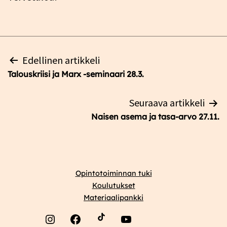
Artikkelien
Edellinen artikkeli
selaus
Talouskriisi ja Marx -seminaari 28.3.
Seuraava artikkeli
Naisen asema ja tasa-arvo 27.11.
Opintotoiminnan tuki
Koulutukset
Materiaalipankki