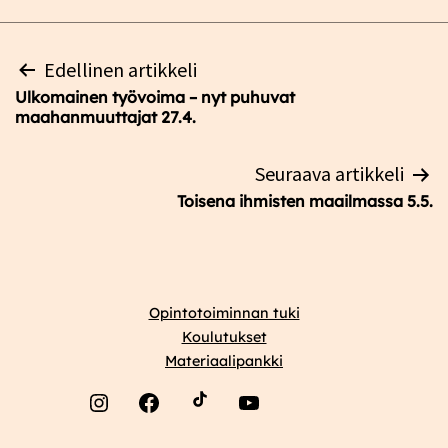
Artikkelien
Edellinen artikkeli
selaus
Ulkomainen työvoima – nyt puhuvat
maahanmuuttajat 27.4.
Seuraava artikkeli
Toisena ihmisten maailmassa 5.5.
Opintotoiminnan tuki
Koulutukset
Materiaalipankki
Instagram
Facebook
YouTube