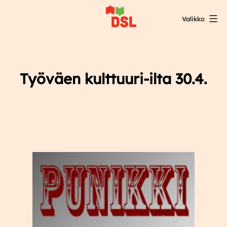
Siirry
Valikko
sisältöön
DSL:n
opintokeskus
Työväen kulttuuri-ilta 30.4.