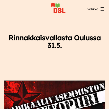
Siirry
Valikko
sisältöön
DSL:n
opintokeskus
Rinnakkaisvallasta Oulussa
31.5.