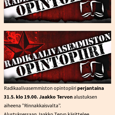
Radikaalivasemmiston opintopiiri
perjantaina
31.5. klo 19.00.
Jaakko Tervon
alustuksen
aiheena ”Rinnakkaisvalta”.
Alustuksessaan Jaakko Tervo käsittelee