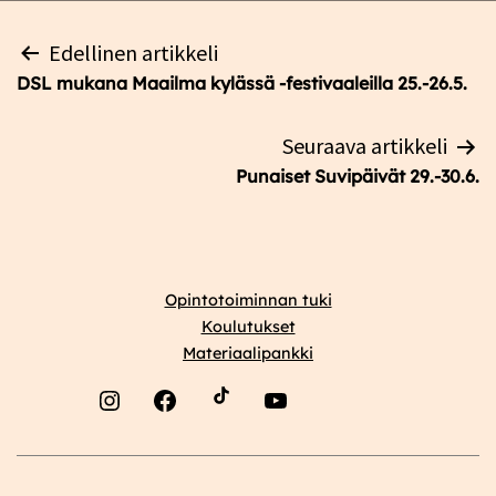
Artikkelien
Edellinen artikkeli
selaus
DSL mukana Maailma kylässä -festivaaleilla 25.-26.5.
Seuraava artikkeli
Punaiset Suvipäivät 29.-30.6.
Opintotoiminnan tuki
Koulutukset
Materiaalipankki
Instagram
Facebook
YouTube