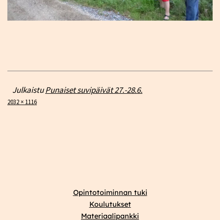
Julkaistu
Punaiset suvipäivät 27.-28.6.
Täysikokoinen
2032 × 1116
Opintotoiminnan tuki
Koulutukset
Materiaalipankki