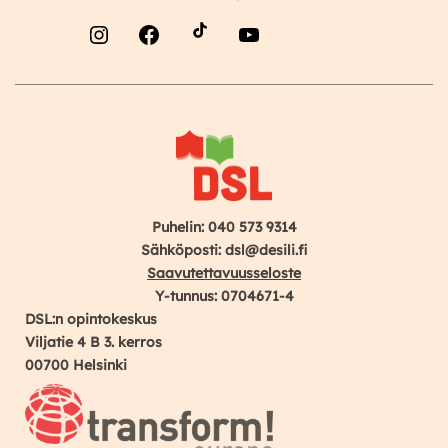
Instagram
Facebook
YouTube
Puhelin: 040 573 9314
Sähköposti: dsl@desili.fi
Saavutettavuusseloste
Y-tunnus: 0704671-4
DSL:n opintokeskus
Viljatie 4 B 3. kerros
00700 Helsinki