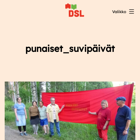
Siirry
Valikko
sisältöön
DSL:n
opintokeskus
punaiset_suvipäivät