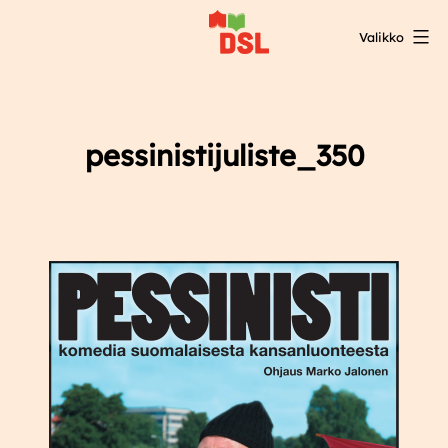
Siirry
Valikko
sisältöön
DSL:n
opintokeskus
pessinistijuliste_350