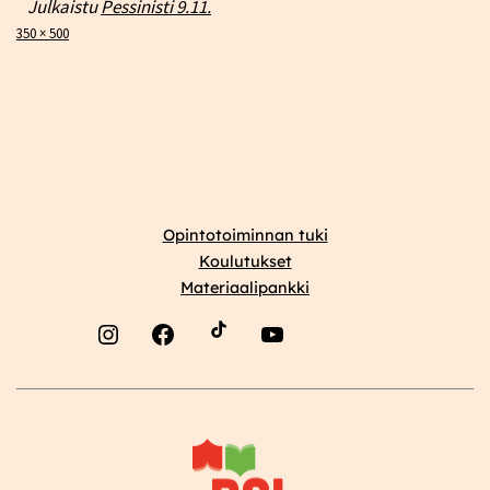
Julkaistu
Pessinisti 9.11.
Täysikokoinen
350 × 500
Opintotoiminnan tuki
Koulutukset
Materiaalipankki
Instagram
Facebook
YouTube