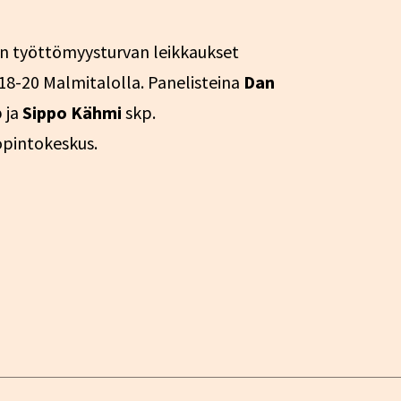
en työttömyysturvan leikkaukset
 18-20 Malmitalolla. Panelisteina
Dan
 ja
Sippo Kähmi
skp.
 opintokeskus.