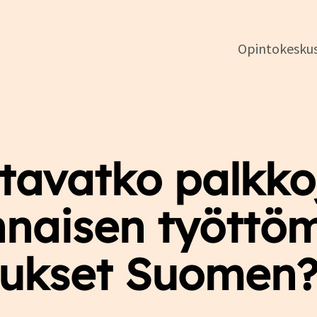
Opintokesku
DSL:n
opintokeskus
tavatko palkko
nnaisen työttö
aukset Suomen? 