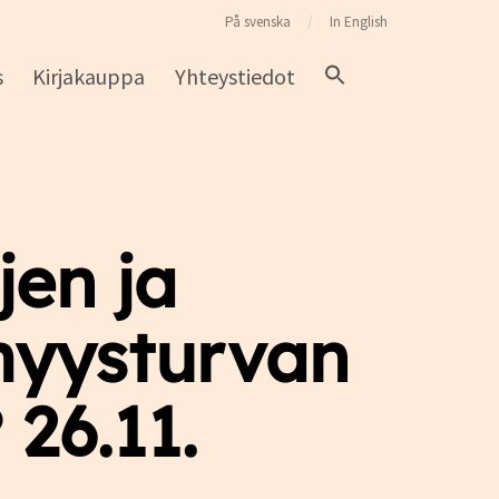
På svenska
In English
s
Kirjakauppa
Yhteystiedot
jen ja
myysturvan
26.11.