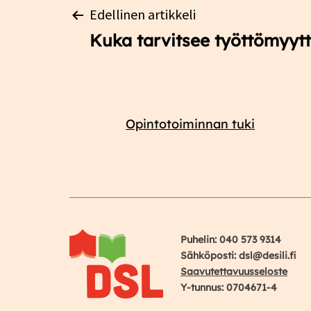
Artikkelien
Edellinen artikkeli
Kuka tarvitsee työttömyyttä
selaus
Opintotoiminnan tuki
Puhelin: 040 573 9314
Sähköposti: dsl@desili.fi
Saavutettavuusseloste
Y-tunnus: 0704671-4