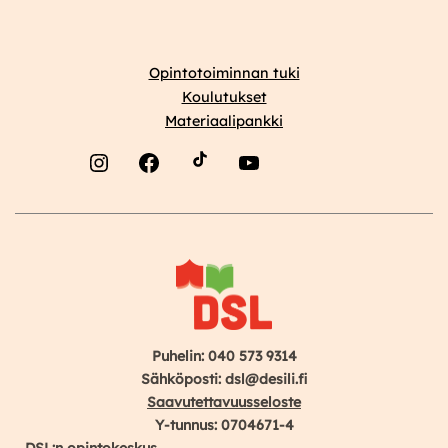
Opintotoiminnan tuki
Koulutukset
Materiaalipankki
Instagram
Facebook
YouTube
Puhelin: 040 573 9314
Sähköposti: dsl@desili.fi
Saavutettavuusseloste
Y-tunnus: 0704671-4
DSL:n opintokeskus