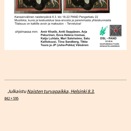
Julkaistu
Naisten turvapaikka, Helsinki 8.3.
Täysikokoinen
842 × 595