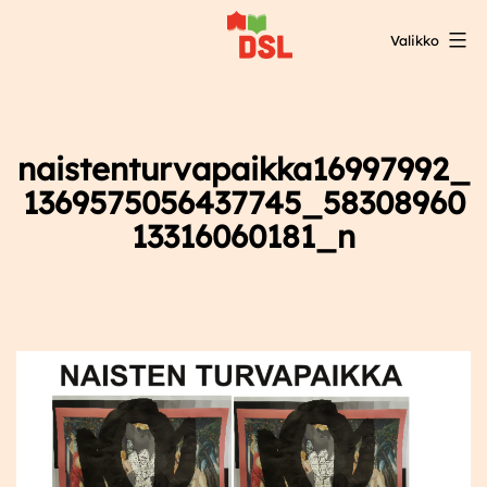
Siirry
Valikko
sisältöön
DSL:n
opintokeskus
naistenturvapaikka16997992_
1369575056437745_58308960
13316060181_n