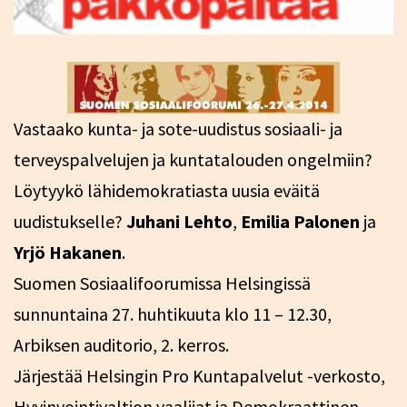
Vastaako kunta- ja sote-uudistus sosiaali- ja
terveyspalvelujen ja kuntatalouden ongelmiin?
Löytyykö lähidemokratiasta uusia eväitä
uudistukselle?
Juhani Lehto
,
Emilia Palonen
ja
Yrjö Hakanen
.
Suomen Sosiaalifoorumissa Helsingissä
sunnuntaina 27. huhtikuuta klo 11 – 12.30,
Arbiksen auditorio, 2. kerros.
Järjestää Helsingin Pro Kuntapalvelut -verkosto,
Hyvinvointivaltion vaalijat ja Demokraattinen