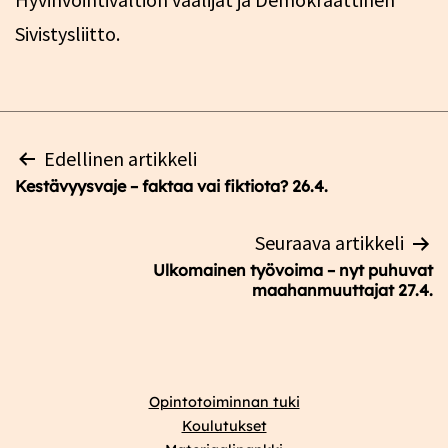
Sivistysliitto.
Artikkelien
Edellinen artikkeli
selaus
Kestävyysvaje – faktaa vai fiktiota? 26.4.
Seuraava artikkeli
Ulkomainen työvoima – nyt puhuvat
maahanmuuttajat 27.4.
Opintotoiminnan tuki
Koulutukset