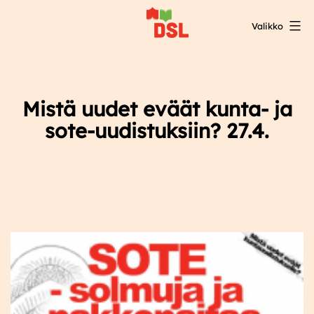
Siirry
Valikko
sisältöön
DSL:n
opintokeskus
Mistä uudet eväät kunta- ja
sote-uudistuksiin? 27.4.