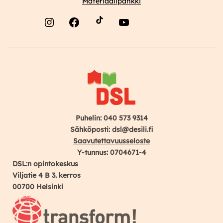
Materiaalipankki
Instagram
Facebook
YouTube
Puhelin: 040 573 9314
Sähköposti: dsl@desili.fi
Saavutettavuusseloste
Y-tunnus: 0704671-4
DSL:n opintokeskus
Viljatie 4 B 3. kerros
00700 Helsinki